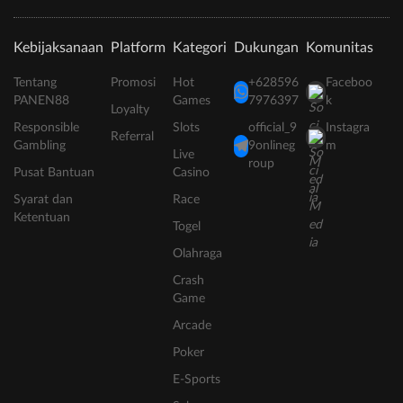
Kebijaksanaan
Platform
Kategori
Dukungan
Komunitas
Tentang
Promosi
Hot
+628596
Faceboo
PANEN88
Games
7976397
k
Loyalty
Responsible
Slots
official_9
Instagra
Referral
Gambling
9onlineg
m
Live
roup
Pusat Bantuan
Casino
Syarat dan
Race
Ketentuan
Togel
Olahraga
Crash
Game
Arcade
Poker
E-Sports