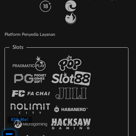
Platform Penyedia Layanan
Slots
Klik Me!