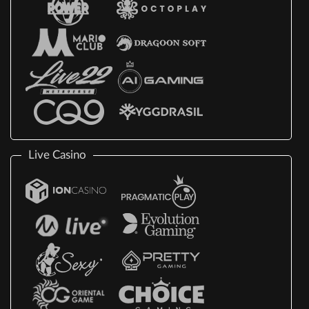
Live Casino