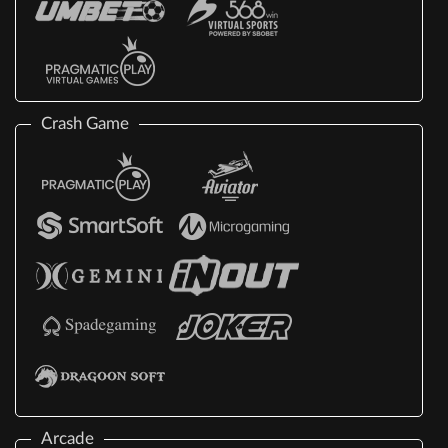
Crash Game
Arcade