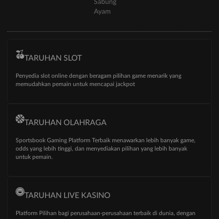
Sabung
Ayam
TARUHAN SLOT
Penyedia slot online dengan beragam pilihan game menarik yang
memudahkan pemain untuk mencapai jackpot
TARUHAN OLAHRAGA
Sportsbook Gaming Platform Terbaik menawarkan lebih banyak game,
odds yang lebih tinggi, dan menyediakan pilihan yang lebih banyak
untuk pemain.
TARUHAN LIVE KASINO
Platform Pilihan bagi perusahaan-perusahaan terbaik di dunia, dengan