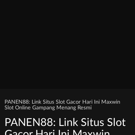
PANEN88: Link Situs Slot Gacor Hari Ini Maxwin
Slot Online Gampang Menang Resmi
PANEN88: Link Situs Slot
Gacor Hari Ini Maxwin