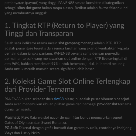
pembayaran (payout) yang tinggi. PANEN88 secara konsisten dikategorikan
sebagai
situs slot gacor
bukan tanpa alasan. Berikut adalah faktor-faktor kunci
yang membuatnya unggul:
1. Tingkat RTP (Return to Player) yang
Tinggi dan Transparan
Salah satu indikator utama mesin
slot gampang menang
adalah RTP. RTP
adalah persentase teoretis dari semua taruhan yang akan dikembalikan kepada
pemain dalam jangka panjang. PANEN88 bekerja sama dengan penyedia
permainan terbaik yang menawarkan slot online dengan RTP live seringkali di
atas 96%, bahkan mendekati 99% untuk beberapa judul. Ini berarti peluang
Anda untuk meraih maxwin secara signifikan lebih besar.
2. Koleksi Game Slot Online Terlengkap
dari Provider Ternama
PANEN88 bukan sekadar situs
slot88
biasa; ini adalah pusat hiburan slot sejati.
Anda akan menemukan ribuan pilihan game dari berbagai
provider slot
ternama
dunia, termasuk:
Pragmatic Play:
Rajanya slot gacor dengan fitur bonus menggiurkan seperti
Gates of Olympus dan Sweet Bonanza.
PG Soft:
Dikenal dengan grafis inovatif dan gameplay unik, contohnya Mahjong
Ways dan Lucky Neko.