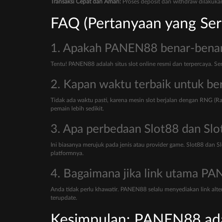
Transaksi Cepat dan Aman:
Proses deposit dan withdraw dilakukan
FAQ (Pertanyaan yang Ser
1. Apakah PANEN88 benar-ben
Tentu! PANEN88 adalah situs slot online resmi dan terpercaya. 
2. Kapan waktu terbaik untuk be
Tidak ada waktu pasti, karena mesin slot berjalan dengan RNG 
pemain lebih sedikit.
3. Apa perbedaan Slot88 dan Sl
Ini biasanya merujuk pada jenis atau provider game. Slot88 dan
platformnya.
4. Bagaimana jika link utama PA
Anda tidak perlu khawatir. PANEN88 selalu menyediakan link alter
terupdate.
Kesimpulan: PANEN88 ada