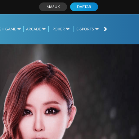
MASUK
DAFTAR
SH GAME
ARCADE
POKER
E-SPORTS
SABUNG AYAM