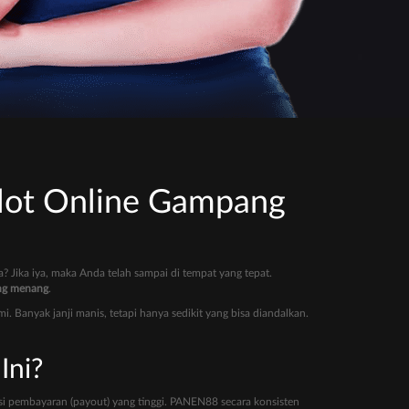
Slot Online Gampang
? Jika iya, maka Anda telah sampai di tempat yang tepat.
g menang
.
. Banyak janji manis, tetapi hanya sedikit yang bisa diandalkan.
Ini?
i pembayaran (payout) yang tinggi. PANEN88 secara konsisten