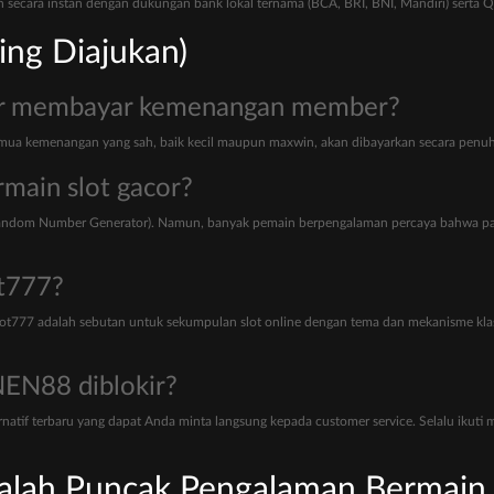
 secara instan dengan dukungan bank lokal ternama (BCA, BRI, BNI, Mandiri) serta 
ing Diajukan)
ar membayar kemenangan member?
Semua kemenangan yang sah, baik kecil maupun maxwin, akan dibayarkan secara penu
rmain slot gacor?
(Random Number Generator). Namun, banyak pemain berpengalaman percaya bahwa pagi
ot777?
 Slot777 adalah sebutan untuk sekumpulan slot online dengan tema dan mekanisme k
NEN88 diblokir?
natif terbaru yang dapat Anda minta langsung kepada customer service. Selalu ikuti 
lah Puncak Pengalaman Bermain 