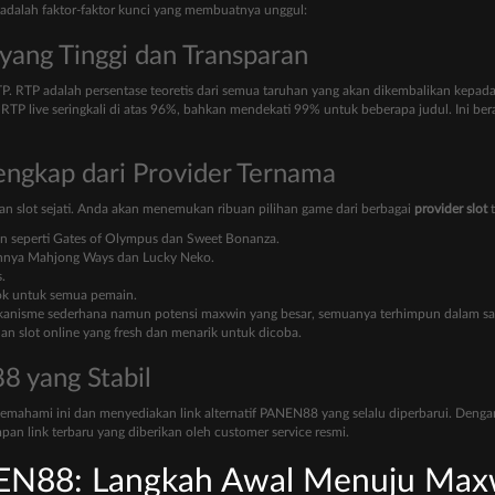
 adalah faktor-faktor kunci yang membuatnya unggul:
 yang Tinggi dan Transparan
P. RTP adalah persentase teoretis dari semua taruhan yang akan dikembalikan kepa
TP live seringkali di atas 96%, bahkan mendekati 99% untuk beberapa judul. Ini bera
lengkap dari Provider Ternama
ran slot sejati. Anda akan menemukan ribuan pilihan game dari berbagai
provider slot
t
an seperti Gates of Olympus dan Sweet Bonanza.
tohnya Mahjong Ways dan Lucky Neko.
.
ok untuk semua pemain.
kanisme sederhana namun potensi maxwin yang besar, semuanya terhimpun dalam sat
han slot online yang fresh dan menarik untuk dicoba.
8 yang Stabil
emahami ini dan menyediakan link alternatif PANEN88 yang selalu diperbarui. Deng
pan link terbaru yang diberikan oleh customer service resmi.
ANEN88: Langkah Awal Menuju Max