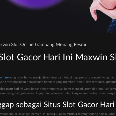
Maxwin Slot Online Gampang Menang Resmi
Slot Gacor Hari Ini Maxwin 
 online
yang tidak hanya menjanjikan keseruan, tetapi juga peluang
maxwin
yang nyata
yang menginginkan pengalaman bermain yang premium, aman, dan tentunya,
gampan
slot gacor hari ini
yang benar-benar terpercaya ibarat mencari jarum di tumpukan jerami
 resmi yang mengutamakan kejujuran, keamanan, dan kenyamanan setiap membernya.
 sebagai Situs Slot Gacor Hari 
 fenomenal di kalangan pemain. Ini merujuk pada
mesin slot
yang sedang dalam kondis