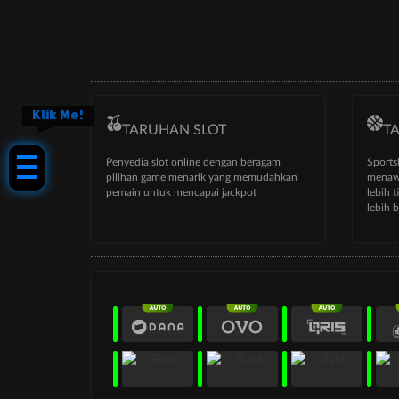
Klik Me!
TARUHAN SLOT
T
Penyedia slot online dengan beragam
Sports
pilihan game menarik yang memudahkan
menawa
pemain untuk mencapai jackpot
lebih 
lebih 