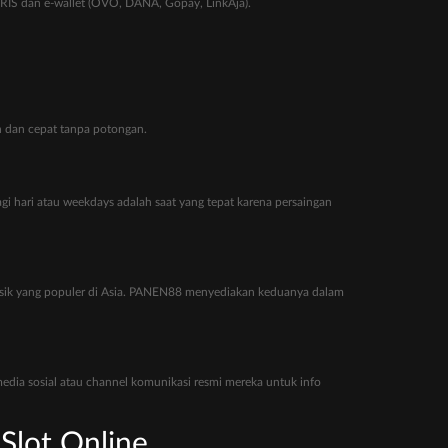
QRIS dan e-wallet (OVO, DANA, Gopay, LinkAja).
h dan cepat tanpa potongan.
 hari atau weekdays adalah saat yang tepat karena persaingan
lasik yang populer di Asia. PANEN88 menyediakan keduanya dalam
media sosial atau channel komunikasi resmi mereka untuk info
Slot Online