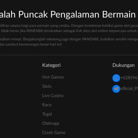
lah Puncak Pengalaman Bermain 
lihan utama bagi para pemain yang cerdas. Dengan kombinasi koleksi game slot gacor 
idak heran jika PANEN88 dinobatkan sebagai link situs slot online terpercaya untuk
anjikan mimpi. Bergabunglah sekarang juga dengan PANEN88, buktikan sendiri mengapa
dan sambut kemenangan besar hari ini!
Kategori
Dukungan
Hot Games
+628596
Slots
official_
Live Casino
Race
Togel
Olahraga
Crash Game