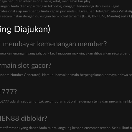
a perjudian internasional yang ketat, menjamin fair play.
ngan Anda dienkripsi dengan teknologi canggih, terlindungi dari akses ilegal.
ofesional siap membantu Anda kapan pun melalui Live Chat, Telegram, atau WhatsA
 secara instan dengan dukungan bank lokal ternama (BCA, BRI, BNI, Mandiri) serta 
ing Diajukan)
ar membayar kemenangan member?
Semua kemenangan yang sah, baik kecil maupun maxwin, akan dibayarkan secara penu
rmain slot gacor?
(Random Number Generator). Namun, banyak pemain berpengalaman percaya bahwa pagi
ot777?
 Slot777 adalah sebutan untuk sekumpulan slot online dengan tema dan mekanisme k
NEN88 diblokir?
natif terbaru yang dapat Anda minta langsung kepada customer service. Selalu ikuti 