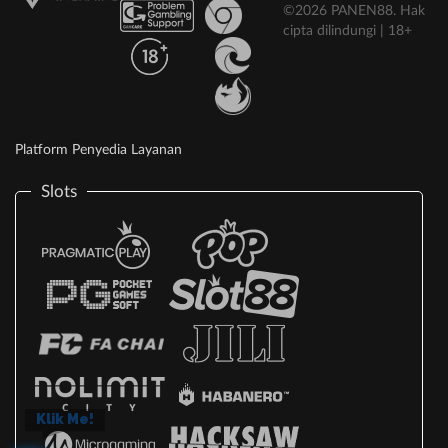
©2026 PANEN88. Hak
cipta dilindungi | 18+
Platform Penyedia Layanan
Slots
Klik Me!