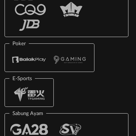
Poker
E-Sports
Sabung Ayam