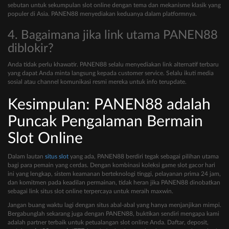
sebutan untuk sekumpulan slot online dengan tema dan mekanisme klasik yang
populer di Asia. PANEN88 menyediakan keduanya dalam platformnya.
4. Bagaimana jika link utama PANEN88
diblokir?
Anda tidak perlu khawatir. PANEN88 selalu menyediakan link alternatif terbaru
yang dapat Anda minta langsung kepada customer service. Selalu ikuti media
sosial atau channel komunikasi resmi mereka untuk info terupdate.
Kesimpulan: PANEN88 adalah
Puncak Pengalaman Bermain
Slot Online
Dalam lautan
situs slot
yang ada, PANEN88 berdiri tegak sebagai pilihan utama
bagi para pemain yang cerdas. Dengan kombinasi koleksi game slot gacor hari
ini yang lengkap, sistem keamanan berteknologi tinggi, pelayanan prima 24 jam,
dan komitmen pada keadilan permainan, tidak heran jika PANEN88 dinobatkan
sebagai link situs slot online terpercaya untuk meraih maxwin.
Jangan buang waktu lagi dengan situs abal-abal yang hanya menjanjikan mimpi.
Bergabunglah sekarang juga dengan PANEN88, buktikan sendiri mengapa kami
adalah partner terbaik untuk petualangan slot online Anda. Daftar, deposit,