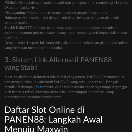
PG Soft:
Dikenal dengan grafis inovatif dan gameplay unik, contohnya Mahjong
Ways dan Lucky Neko.
Microgaming:
Pelopor industri dengan jackpot progresif legendaris.
Habanero:
Menawarkan slot dengan volatilitas beragam yang cocok untuk
semua pemain.
Slot88 & Slot777:
Kategori game yang sangat populer dengan mekanisme
sederhana namun potensi maxwin yang besar, semuanya terhimpun dalam satu
platform.
Dengan koleksi seperti ini, Anda tidak akan pernah kehabisan pilihan slot online
yang fresh dan menarik untuk dicoba.
3. Sistem Link Alternatif PANEN88
yang Stabil
Masalah akses blokir internet adalah hal yang umum. PANEN88 memahami ini
dan menyediakan link alternatif PANEN88 yang selalu diperbarui. Dengan
memiliki beberapa
link slot
aktif, Anda bisa bermain kapan saja tanpa terganggu
oleh kendala teknis. Pastikan Anda selalu menyimpan link terbaru yang
diberikan oleh customer service resmi.
Daftar Slot Online di
PANEN88: Langkah Awal
Menuju Maxwin