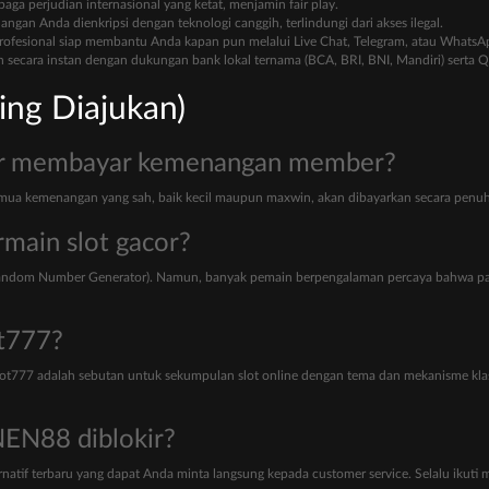
a perjudian internasional yang ketat, menjamin fair play.
ngan Anda dienkripsi dengan teknologi canggih, terlindungi dari akses ilegal.
ofesional siap membantu Anda kapan pun melalui Live Chat, Telegram, atau WhatsA
 secara instan dengan dukungan bank lokal ternama (BCA, BRI, BNI, Mandiri) serta 
ing Diajukan)
ar membayar kemenangan member?
Semua kemenangan yang sah, baik kecil maupun maxwin, akan dibayarkan secara penu
rmain slot gacor?
(Random Number Generator). Namun, banyak pemain berpengalaman percaya bahwa pagi
ot777?
 Slot777 adalah sebutan untuk sekumpulan slot online dengan tema dan mekanisme k
NEN88 diblokir?
natif terbaru yang dapat Anda minta langsung kepada customer service. Selalu ikuti 