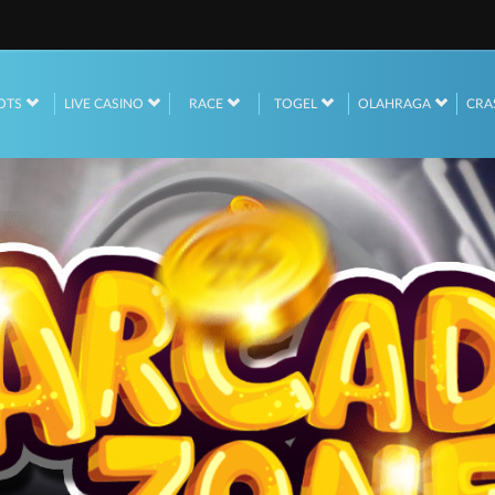
OTS
LIVE CASINO
RACE
TOGEL
OLAHRAGA
CRA