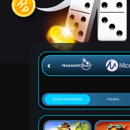
SEMUA PERMAINAN
FISHING