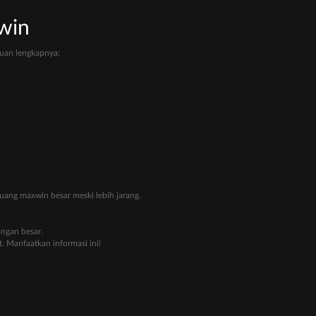
win
uan lengkapnya:
luang maxwin besar meski lebih jarang.
angan besar.
. Manfaatkan informasi ini!