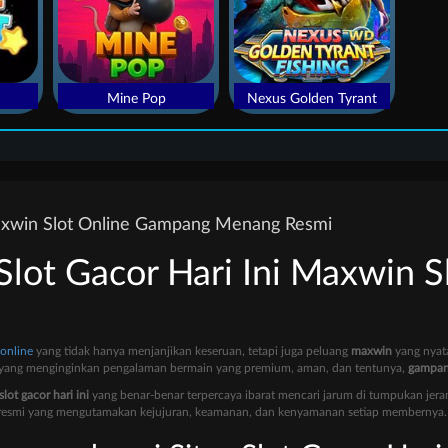
Mine Pop
Nexus Golden Tyrant
Maxwin Slot Online Gampang Menang Resmi
Slot Gacor Hari Ini Maxwin 
 online
yang tidak hanya menjanjikan keseruan, tetapi juga peluang
maxwin
yang nyata
yang menginginkan pengalaman bermain yang premium, aman, dan tentunya,
gampan
slot gacor hari ini
yang benar-benar terpercaya ibarat mencari jarum di tumpukan jerami
 resmi yang mengutamakan kejujuran, keamanan, dan kenyamanan setiap membernya.