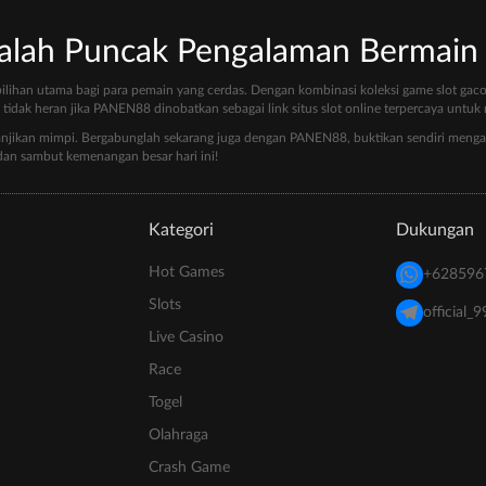
lah Puncak Pengalaman Bermain 
lihan utama bagi para pemain yang cerdas. Dengan kombinasi koleksi game slot gacor 
idak heran jika PANEN88 dinobatkan sebagai link situs slot online terpercaya untuk
anjikan mimpi. Bergabunglah sekarang juga dengan PANEN88, buktikan sendiri mengapa
dan sambut kemenangan besar hari ini!
Kategori
Dukungan
Hot Games
+628596
Slots
official_
Live Casino
Race
Togel
Olahraga
Crash Game