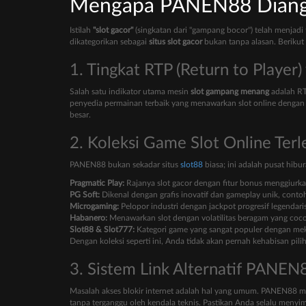
Mengapa PANEN88 Dianggap
Istilah
"slot gacor"
(singkatan dari "gampang bocor") telah menjadi
dikategorikan sebagai
situs slot gacor
bukan tanpa alasan. Berikut
1. Tingkat RTP (Return to Player)
Salah satu indikator utama mesin
slot gampang menang
adalah RT
penyedia permainan terbaik yang menawarkan slot online dengan R
besar.
2. Koleksi Game Slot Online Ter
PANEN88 bukan sekadar situs
slot88
biasa; ini adalah pusat hibu
Pragmatic Play:
Rajanya slot gacor dengan fitur bonus menggiurk
PG Soft:
Dikenal dengan grafis inovatif dan gameplay unik, con
Microgaming:
Pelopor industri dengan jackpot progresif legendaris
Habanero:
Menawarkan slot dengan volatilitas beragam yang coc
Slot88 & Slot777:
Kategori game yang sangat populer dengan me
Dengan koleksi seperti ini, Anda tidak akan pernah kehabisan pili
3. Sistem Link Alternatif PANEN8
Masalah akses blokir internet adalah hal yang umum. PANEN88 m
tanpa terganggu oleh kendala teknis. Pastikan Anda selalu menyim