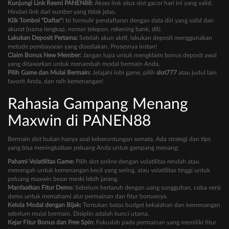
Kunjungi Link Resmi PANEN88:
Akses link situs slot gacor hari ini yang valid.
Hindari link dari sumber yang tidak jelas.
Klik Tombol "Daftar":
Isi formulir pendaftaran dengan data diri yang valid dan
akurat (nama lengkap, nomor telepon, rekening bank, dll).
Lakukan Deposit Pertama:
Setelah akun aktif, lakukan deposit menggunakan
metode pembayaran yang disediakan. Prosesnya instan!
Claim Bonus New Member:
Jangan lupa untuk mengklaim bonus deposit awal
yang ditawarkan untuk menambah modal bermain Anda.
Pilih Game dan Mulai Bermain:
Jelajahi lobi game, pilih
slot777
atau judul lain
favorit Anda, dan raih kemenangan!
Rahasia Gampang Menang
Maxwin di PANEN88
Bermain slot bukan hanya soal keberuntungan semata. Ada strategi dan tips
yang bisa meningkatkan peluang Anda untuk gampang menang:
Pahami Volatilitas Game:
Pilih slot online dengan volatilitas rendah atau
menengah untuk kemenangan kecil yang sering, atau volatilitas tinggi untuk
peluang maxwin besar meski lebih jarang.
Manfaatkan Fitur Demo:
Sebelum bertaruh dengan uang sungguhan, coba versi
demo untuk memahami alur permainan dan fitur bonusnya.
Kelola Modal dengan Bijak:
Tentukan batas budget kekalahan dan kemenangan
sebelum mulai bermain. Disiplin adalah kunci utama.
Kejar Fitur Bonus dan Free Spin:
Fokuslah pada permainan yang memiliki fitur