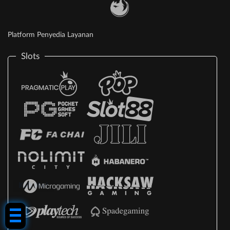
Platform Penyedia Layanan
Slots
Klik Me!