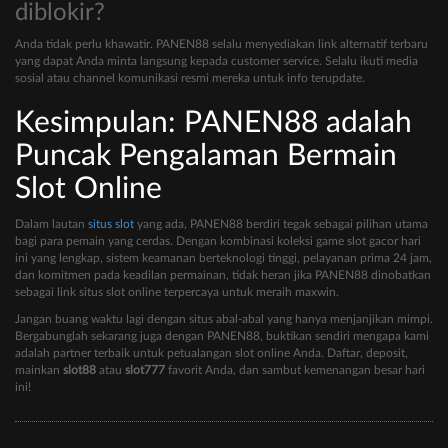
diblokir?
Anda tidak perlu khawatir. PANEN88 selalu menyediakan link alternatif terbaru
yang dapat Anda minta langsung kepada customer service. Selalu ikuti media
sosial atau channel komunikasi resmi mereka untuk info terupdate.
Kesimpulan: PANEN88 adalah
Puncak Pengalaman Bermain
Slot Online
Dalam lautan
situs slot
yang ada, PANEN88 berdiri tegak sebagai pilihan utama
bagi para pemain yang cerdas. Dengan kombinasi koleksi game slot gacor hari
ini yang lengkap, sistem keamanan berteknologi tinggi, pelayanan prima 24 jam,
dan komitmen pada keadilan permainan, tidak heran jika PANEN88 dinobatkan
sebagai link situs slot online terpercaya untuk meraih maxwin.
Jangan buang waktu lagi dengan situs abal-abal yang hanya menjanjikan mimpi.
Bergabunglah sekarang juga dengan PANEN88, buktikan sendiri mengapa kami
adalah partner terbaik untuk petualangan slot online Anda. Daftar, deposit,
mainkan
slot88
atau
slot777
favorit Anda, dan sambut kemenangan besar hari
ini!