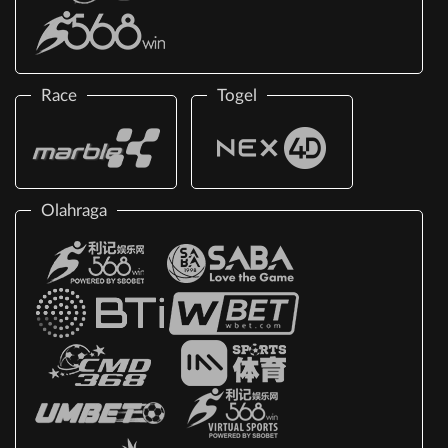
Race
Togel
Olahraga