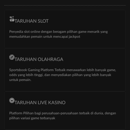
TARUHAN SLOT
Penyedia slot online dengan beragam pilihan game menarik yang
memudahkan pemain untuk mencapai jackpot
TARUHAN OLAHRAGA
Sportsbook Gaming Platform Terbaik menawarkan lebih banyak game,
odds yang lebih tinggi, dan menyediakan pilihan yang lebih banyak
untuk pemain.
TARUHAN LIVE KASINO
Platform Pilihan bagi perusahaan-perusahaan terbaik di dunia, dengan
pilihan variasi game terbanyak