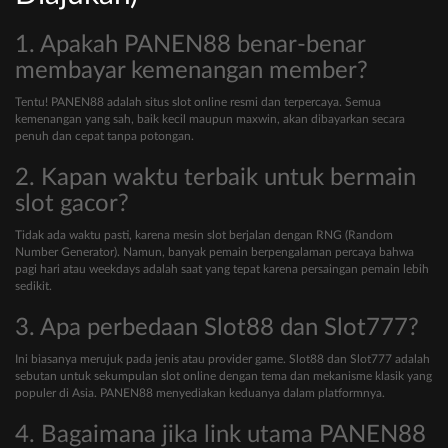
1. Apakah PANEN88 benar-benar
membayar kemenangan member?
Tentu! PANEN88 adalah situs slot online resmi dan terpercaya. Semua
kemenangan yang sah, baik kecil maupun maxwin, akan dibayarkan secara
penuh dan cepat tanpa potongan.
2. Kapan waktu terbaik untuk bermain
slot gacor?
Tidak ada waktu pasti, karena mesin slot berjalan dengan RNG (Random
Number Generator). Namun, banyak pemain berpengalaman percaya bahwa
pagi hari atau weekdays adalah saat yang tepat karena persaingan pemain lebih
sedikit.
3. Apa perbedaan Slot88 dan Slot777?
Ini biasanya merujuk pada jenis atau provider game. Slot88 dan Slot777 adalah
sebutan untuk sekumpulan slot online dengan tema dan mekanisme klasik yang
populer di Asia. PANEN88 menyediakan keduanya dalam platformnya.
4. Bagaimana jika link utama PANEN88