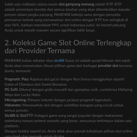
Salah satu indikator utama mesin
slot gampang menang
adalah RTP. RTP
adalah persentase teoretis dari semua taruhan yang akan dikembalikan kepada
pemain dalam jangka panjang. PANEN88 bekerja sama dengan penyedia
permainan terbaik yang menawarkan slot online dengan RTP live seringkali di
atas 96%, bahkan mendekati 99% untuk beberapa judul. Ini berarti peluang
Anda untuk meraih maxwin secara signifikan lebih besar.
2. Koleksi Game Slot Online Terlengkap
dari Provider Ternama
PANEN88 bukan sekadar situs
slot88
biasa; ini adalah pusat hiburan slot sejati.
Anda akan menemukan ribuan pilihan game dari berbagai
provider slot
ternama
dunia, termasuk:
Pragmatic Play:
Rajanya slot gacor dengan fitur bonus menggiurkan seperti
Gates of Olympus dan Sweet Bonanza.
PG Soft:
Dikenal dengan grafis inovatif dan gameplay unik, contohnya Mahjong
Ways dan Lucky Neko.
Microgaming:
Pelopor industri dengan jackpot progresif legendaris.
Habanero:
Menawarkan slot dengan volatilitas beragam yang cocok untuk
semua pemain.
Slot88 & Slot777:
Kategori game yang sangat populer dengan mekanisme
sederhana namun potensi maxwin yang besar, semuanya terhimpun dalam satu
platform.
Dengan koleksi seperti ini, Anda tidak akan pernah kehabisan pilihan slot online
yang fresh dan menarik untuk dicoba.