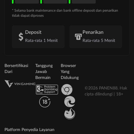
* Selama bank maintenance dan bank offline deposit dan penarikan
tidak dapat diproses
Deposit
Penarikan
Rata-rata 1 Menit
Rata-rata 5 Menit
Bersertifikasi
Tanggung
Browser
Dari
Jawab
Yang
Bermain
Didukung
©2026 PANEN88. Hak
cipta dilindungi | 18+
Platform Penyedia Layanan