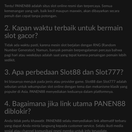
Tentu! PANEN88 adalah situs slot online resmi dan terpercaya. Semua
kemenangan yang sah, baik kecil maupun maxwin, akan dibayarkan secara
penuh dan cepat tanpa potongan.
2. Kapan waktu terbaik untuk bermain
slot gacor?
Tidak ada waktu pasti, karena mesin slot berjalan dengan RNG (Random
Number Generator). Namun, banyak pemain berpengalaman percaya bahwa
pagi hari atau weekdays adalah saat yang tepat karena persaingan pemain lebih
sedikit.
3. Apa perbedaan Slot88 dan Slot777?
Ini biasanya merujuk pada jenis atau provider game. Slot88 dan Slot777 adalah
sebutan untuk sekumpulan slot online dengan tema dan mekanisme klasik yang
populer di Asia. PANEN88 menyediakan keduanya dalam platformnya.
4. Bagaimana jika link utama PANEN88
diblokir?
Anda tidak perlu khawatir. PANEN88 selalu menyediakan link alternatif terbaru
yang dapat Anda minta langsung kepada customer service. Selalu ikuti media
sosial atau channel komunikasi resmi mereka untuk info terupdate.