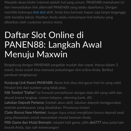
Masalah akses blokir internet adalah hal yang umum. PANEN88 memahami ini
dan menyediakan link alternatif PANEN88 yang selalu diperbarui. Dengan
memiliki beberapa
link slot
aktif, Anda bisa bermain kapan saja tanpa terganggu
oleh kendala teknis. Pastikan Anda selalu menyimpan link terbaru yang
diberikan oleh customer service resmi.
Daftar Slot Online di
PANEN88: Langkah Awal
Menuju Maxwin
Bergabung dengan PANEN88 sangatlah mudah dan cepat. Hanya dalam 3
menit, Anda sudah bisa memulai petualangan slot online Anda. Berikut
panduan lengkapnya:
Kunjungi Link Resmi PANEN88:
Akses link situs slot gacor hari ini yang valid.
Hindari link dari sumber yang tidak jelas.
Klik Tombol "Daftar":
Isi formulir pendaftaran dengan data diri yang valid dan
akurat (nama lengkap, nomor telepon, rekening bank, dll).
Lakukan Deposit Pertama:
Setelah akun aktif, lakukan deposit menggunakan
metode pembayaran yang disediakan. Prosesnya instan!
Claim Bonus New Member:
Jangan lupa untuk mengklaim bonus deposit awal
yang ditawarkan untuk menambah modal bermain Anda.
Pilih Game dan Mulai Bermain:
Jelajahi lobi game, pilih
slot777
atau judul lain
favorit Anda, dan raih kemenangan!