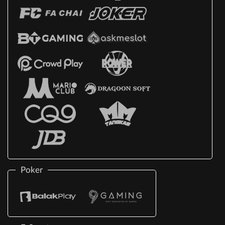
Poker