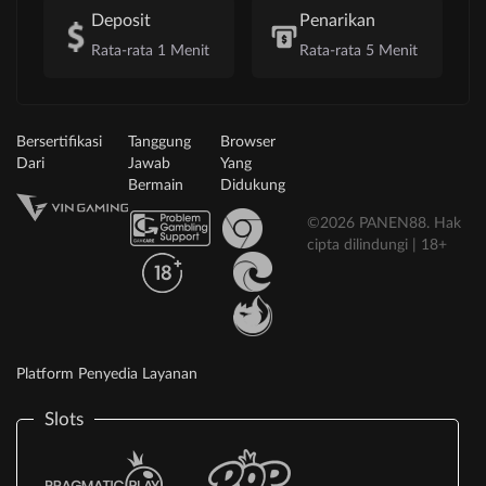
Deposit
Penarikan
Rata-rata 1 Menit
Rata-rata 5 Menit
Bersertifikasi
Tanggung
Browser
Dari
Jawab
Yang
Bermain
Didukung
©2026 PANEN88. Hak
cipta dilindungi | 18+
Platform Penyedia Layanan
Slots