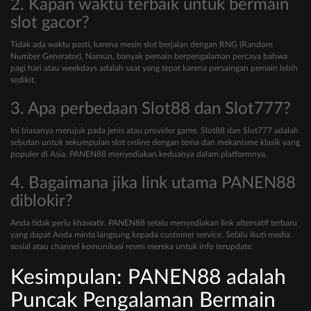
2. Kapan waktu terbaik untuk bermain
slot gacor?
Tidak ada waktu pasti, karena mesin slot berjalan dengan RNG (Random
Number Generator). Namun, banyak pemain berpengalaman percaya bahwa
pagi hari atau weekdays adalah saat yang tepat karena persaingan pemain lebih
sedikit.
3. Apa perbedaan Slot88 dan Slot777?
Ini biasanya merujuk pada jenis atau provider game. Slot88 dan Slot777 adalah
sebutan untuk sekumpulan slot online dengan tema dan mekanisme klasik yang
populer di Asia. PANEN88 menyediakan keduanya dalam platformnya.
4. Bagaimana jika link utama PANEN88
diblokir?
Anda tidak perlu khawatir. PANEN88 selalu menyediakan link alternatif terbaru
yang dapat Anda minta langsung kepada customer service. Selalu ikuti media
sosial atau channel komunikasi resmi mereka untuk info terupdate.
Kesimpulan: PANEN88 adalah
Puncak Pengalaman Bermain