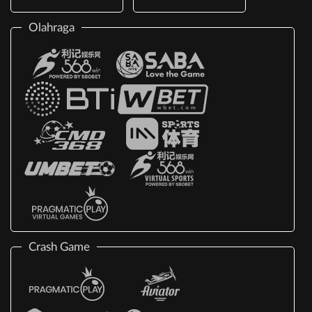
Olahraga
Crash Game