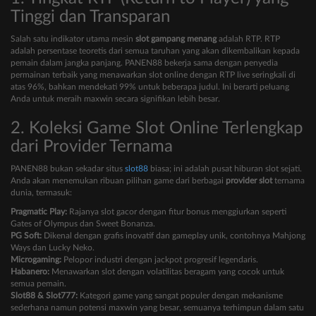
Tinggi dan Transparan
Salah satu indikator utama mesin
slot gampang menang
adalah RTP. RTP
adalah persentase teoretis dari semua taruhan yang akan dikembalikan kepada
pemain dalam jangka panjang. PANEN88 bekerja sama dengan penyedia
permainan terbaik yang menawarkan slot online dengan RTP live seringkali di
atas 96%, bahkan mendekati 99% untuk beberapa judul. Ini berarti peluang
Anda untuk meraih maxwin secara signifikan lebih besar.
2. Koleksi Game Slot Online Terlengkap
dari Provider Ternama
PANEN88 bukan sekadar situs
slot88
biasa; ini adalah pusat hiburan slot sejati.
Anda akan menemukan ribuan pilihan game dari berbagai
provider slot
ternama
dunia, termasuk:
Pragmatic Play:
Rajanya slot gacor dengan fitur bonus menggiurkan seperti
Gates of Olympus dan Sweet Bonanza.
PG Soft:
Dikenal dengan grafis inovatif dan gameplay unik, contohnya Mahjong
Ways dan Lucky Neko.
Microgaming:
Pelopor industri dengan jackpot progresif legendaris.
Habanero:
Menawarkan slot dengan volatilitas beragam yang cocok untuk
semua pemain.
Slot88 & Slot777:
Kategori game yang sangat populer dengan mekanisme
sederhana namun potensi maxwin yang besar, semuanya terhimpun dalam satu