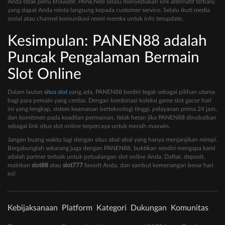
Anda tidak perlu khawatir. PANEN88 selalu menyediakan link alternatif terbaru
yang dapat Anda minta langsung kepada customer service. Selalu ikuti media
sosial atau channel komunikasi resmi mereka untuk info terupdate.
Kesimpulan: PANEN88 adalah
Puncak Pengalaman Bermain
Slot Online
Dalam lautan
situs slot
yang ada, PANEN88 berdiri tegak sebagai pilihan utama
bagi para pemain yang cerdas. Dengan kombinasi koleksi game slot gacor hari
ini yang lengkap, sistem keamanan berteknologi tinggi, pelayanan prima 24 jam,
dan komitmen pada keadilan permainan, tidak heran jika PANEN88 dinobatkan
sebagai link situs slot online terpercaya untuk meraih maxwin.
Jangan buang waktu lagi dengan situs abal-abal yang hanya menjanjikan mimpi.
Bergabunglah sekarang juga dengan PANEN88, buktikan sendiri mengapa kami
adalah partner terbaik untuk petualangan slot online Anda. Daftar, deposit,
mainkan
slot88
atau
slot777
favorit Anda, dan sambut kemenangan besar hari
ini!
Kebijaksanaan
Platform
Kategori
Dukungan
Komunitas