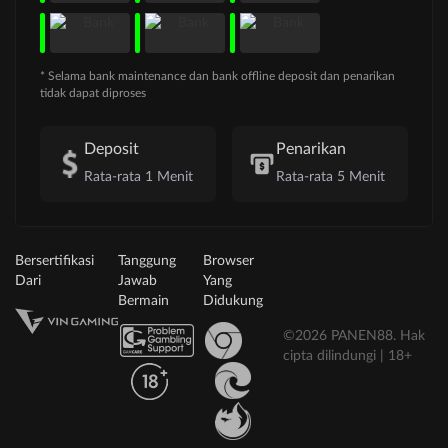
* Selama bank maintenance dan bank offline deposit dan penarikan
tidak dapat diproses
Deposit
Penarikan
Rata-rata 1 Menit
Rata-rata 5 Menit
Bersertifikasi
Tanggung
Browser
Dari
Jawab
Yang
Bermain
Didukung
©2026 PANEN88. Hak
cipta dilindungi | 18+