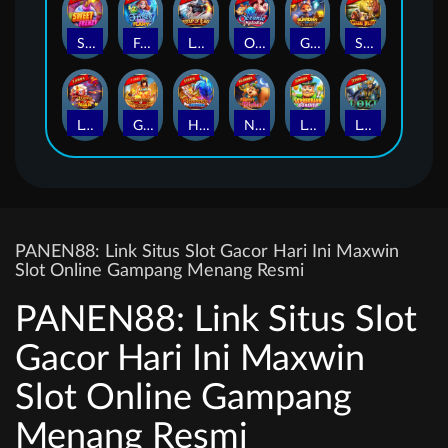
Sweet Frenzy
Frosty and Flamy
Legend Of Eagle
Oceanic Melodies
Guardian of the Museum
Safari Blitz
Legend of Nian
Goddess Of Egypt
Heavenly Fortunes
Nutty Riches
Leprechaun Bonanza
Loki
PANEN88: Link Situs Slot Gacor Hari Ini Maxwin
Slot Online Gampang Menang Resmi
PANEN88: Link Situs Slot
Gacor Hari Ini Maxwin
Slot Online Gampang
Menang Resmi