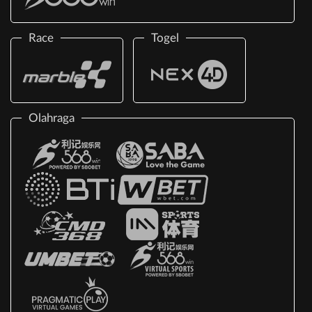
Race
Togel
Olahraga