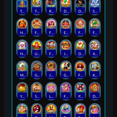
Treasure of Seti
Thor
Rave High
Da Fa Cai
Detective Dee
Snow Queen
Hephaestus
Fa Cai Shen
Fire Queen2
Ecstatic Circus
Flying Cai Shen
Fruity Carnival
Hot DJ
Uproar In Heaven
Fire Chibi 2
Jumping Mobile
Da Hong Zhong
Xmas
Monster Hunter
God Of Chess
Jump Higher
GuGuGu
Fire Queen
King of Atlantis
Yuan Bao
5 Boxing
Lord Ganesha
Football Baby
Pub Tycoon
Double Happiness