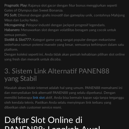
Pragmatic Play:
Rajanya slot gacor dengan fitur bonus menggiurkan seperti
Gates of Olympus dan Sweet Bonanza.
PG Soft:
Dikenal dengan grafis inovatif dan gameplay unik, contohnya Mahjong
Ways dan Lucky Neko.
Microgaming:
Pelopor industri dengan jackpot progresif legendaris.
Habanero:
Menawarkan slot dengan volatilitas beragam yang cocok untuk
semua pemain.
Slot88 & Slot777:
Kategori game yang sangat populer dengan mekanisme
sederhana namun potensi maxwin yang besar, semuanya terhimpun dalam satu
platform.
Dengan koleksi seperti ini, Anda tidak akan pernah kehabisan pilihan slot online
yang fresh dan menarik untuk dicoba.
3. Sistem Link Alternatif PANEN88
yang Stabil
Masalah akses blokir internet adalah hal yang umum. PANEN88 memahami ini
dan menyediakan link alternatif PANEN88 yang selalu diperbarui. Dengan
memiliki beberapa
link slot
aktif, Anda bisa bermain kapan saja tanpa terganggu
oleh kendala teknis. Pastikan Anda selalu menyimpan link terbaru yang
diberikan oleh customer service resmi.
Daftar Slot Online di