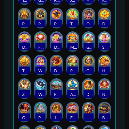
Top Ace 2
Gu Gu Gu2
Rave Jump
Jewel Luxury
Happy Rich Year
Fruit King
Pyramid Raider
Running Toro
Pig Of Luck
Top Ace
Oriental Beauty
Diamond Treasure
Disco Night
Flower Fortunes
Disco Night M
Meow
Gu Gu Gu 3
Six Candy
Treasure Bowl
Wolf Disco
Dragon Heart
Rave Jump 2
Gophers War
Hercules
Zeus
Water World
Fire Chibi
Aladdin's lamp
Detective Dee 2
Ne Zha Advent
Good Fortune
Poseidon
Jump High
Fa Cai Shen2
Lucky Boxes
Big Wolf