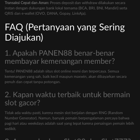
Transaksi Cepat dan Aman:
Proses deposit dan withdraw dilakukan secara
instan dengan dukungan bank lokal ternama (BCA, BRI, BNI, Mandiri) serta
QRIS dan e-wallet (OVO, DANA, Gopay, LinkAja).
FAQ (Pertanyaan yang Sering
Diajukan)
1. Apakah PANEN88 benar-benar
membayar kemenangan member?
Tentu! PANEN88 adalah situs slot online resmi dan terpercaya. Semua
kemenangan yang sah, baik kecil maupun maxwin, akan dibayarkan secara
penuh dan cepat tanpa potongan.
2. Kapan waktu terbaik untuk bermain
slot gacor?
Tidak ada waktu pasti, karena mesin slot berjalan dengan RNG (Random
Number Generator). Namun, banyak pemain berpengalaman percaya bahwa
pagi hari atau weekdays adalah saat yang tepat karena persaingan pemain lebih
sedikit.