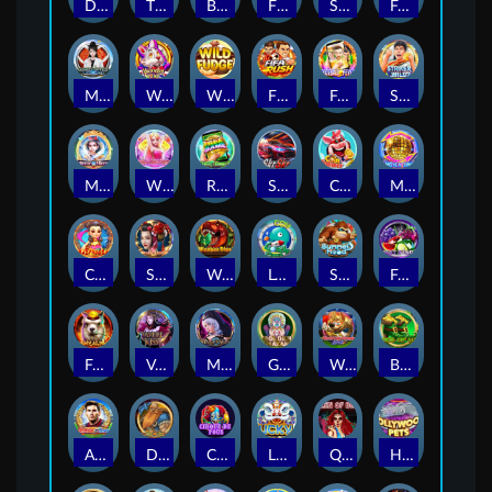
Disco Piggy
The Chicken House
Burning Xi-You
Fire777
Sky Lantern
Football Fever M
Monkey Office Legend
Wonderland
Wild Fudge
FIFA RUSH
Football Fever
Striker WILD
Mirror Mirror
Wild Disco Night
Rave Jump 2 M
Skr Skr
Coin Spinner
Move n' Jump
Crazy Nuozha
Sakura Legend
Wan Bao Dino
Lonely Planet
Summer Mood
Fruit King II
Funny Alpaca
Vampire Kiss
Magic World
Golden Mayan
World Cup Russia 2018
Boots Of Luck
All Star Team
Dragon Hunters
Cirque de fous
Lucky 3
Queen Of Dead
Hollywood Pets