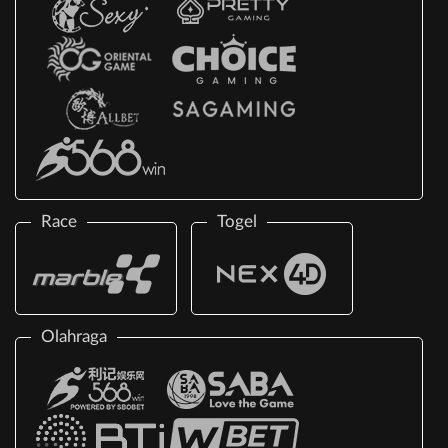
Race
Togel
Olahraga