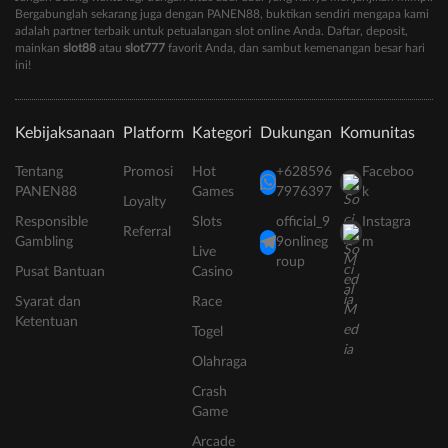
Bergabunglah sekarang juga dengan PANEN88, buktikan sendiri mengapa kami
adalah partner terbaik untuk petualangan slot online Anda. Daftar, deposit,
mainkan
slot88
atau
slot777
favorit Anda, dan sambut kemenangan besar hari
ini!
Kebijaksanaan
Platform
Kategori
Dukungan
Komunitas
Tentang
Promosi
Hot
+628596
Faceboo
PANEN88
Games
7976397
k
Loyalty
Responsible
Slots
official_9
Instagra
Referral
Gambling
9onlineg
m
Live
roup
Pusat Bantuan
Casino
Syarat dan
Race
Ketentuan
Togel
Olahraga
Crash
Game
Arcade