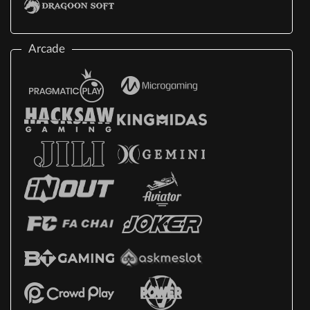
Arcade