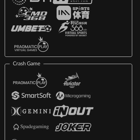
Crash Game