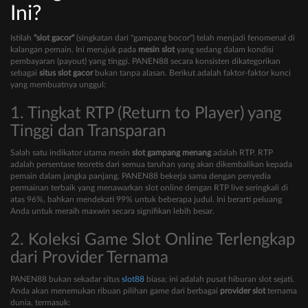
Ini?
Istilah
"slot gacor"
(singkatan dari "gampang bocor") telah menjadi fenomenal di
kalangan pemain. Ini merujuk pada
mesin slot
yang sedang dalam kondisi
pembayaran (payout) yang tinggi. PANEN88 secara konsisten dikategorikan
sebagai
situs slot gacor
bukan tanpa alasan. Berikut adalah faktor-faktor kunci
yang membuatnya unggul:
1. Tingkat RTP (Return to Player) yang
Tinggi dan Transparan
Salah satu indikator utama mesin
slot gampang menang
adalah RTP. RTP
adalah persentase teoretis dari semua taruhan yang akan dikembalikan kepada
pemain dalam jangka panjang. PANEN88 bekerja sama dengan penyedia
permainan terbaik yang menawarkan slot online dengan RTP live seringkali di
atas 96%, bahkan mendekati 99% untuk beberapa judul. Ini berarti peluang
Anda untuk meraih maxwin secara signifikan lebih besar.
2. Koleksi Game Slot Online Terlengkap
dari Provider Ternama
PANEN88 bukan sekadar situs
slot88
biasa; ini adalah pusat hiburan slot sejati.
Anda akan menemukan ribuan pilihan game dari berbagai
provider slot
ternama
dunia, termasuk: