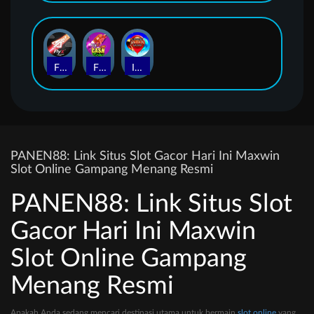
FlyX
FlyX Cash Turbo
Incredible Balloon Machine
PANEN88: Link Situs Slot Gacor Hari Ini Maxwin
Slot Online Gampang Menang Resmi
PANEN88: Link Situs Slot
Gacor Hari Ini Maxwin
Slot Online Gampang
Menang Resmi
Apakah Anda sedang mencari destinasi utama untuk bermain
slot online
yang