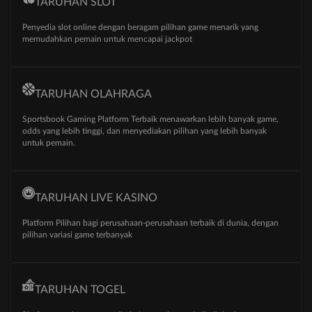
TARUHAN SLOT
Penyedia slot online dengan beragam pilihan game menarik yang
memudahkan pemain untuk mencapai jackpot
TARUHAN OLAHRAGA
Sportsbook Gaming Platform Terbaik menawarkan lebih banyak game,
odds yang lebih tinggi, dan menyediakan pilihan yang lebih banyak
untuk pemain.
TARUHAN LIVE KASINO
Platform Pilihan bagi perusahaan-perusahaan terbaik di dunia, dengan
pilihan variasi game terbanyak
TARUHAN TOGEL