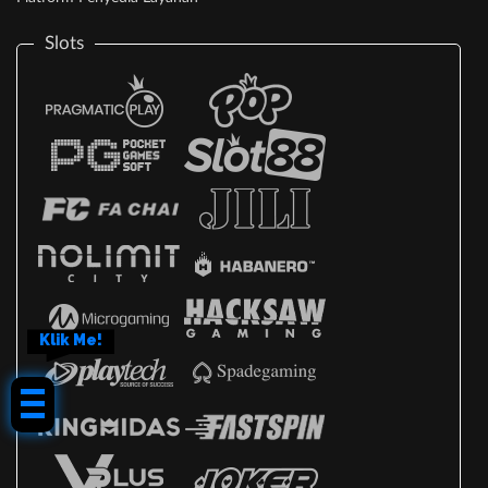
Slots
Klik Me!