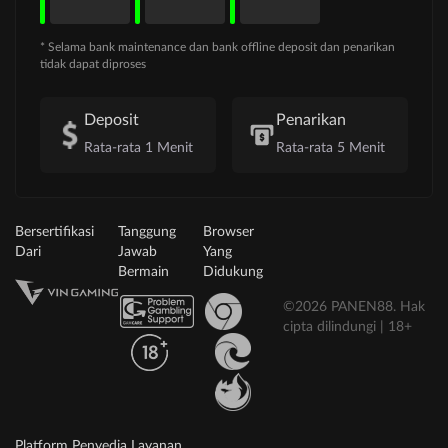
* Selama bank maintenance dan bank offline deposit dan penarikan
tidak dapat diproses
Deposit
Penarikan
Rata-rata 1 Menit
Rata-rata 5 Menit
Bersertifikasi
Tanggung
Browser
Dari
Jawab
Yang
Bermain
Didukung
©2026 PANEN88. Hak
cipta dilindungi | 18+
Platform Penyedia Layanan