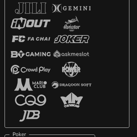
Poker