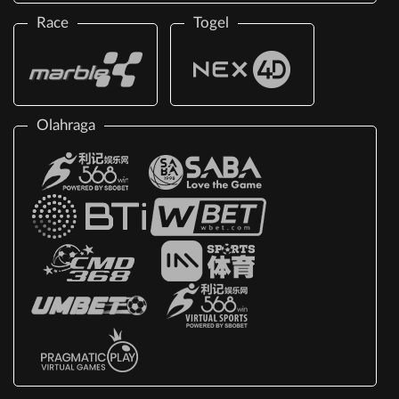
Race
Togel
Olahraga