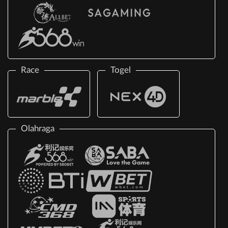
Race
Togel
Olahraga