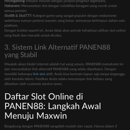
Microgaming:
Pelopor industri dengan jackpot progresif legendaris.
Habanero:
Menawarkan slot dengan volatilitas beragam yang cocok untuk
semua pemain.
Slot88 & Slot777:
Kategori game yang sangat populer dengan mekanisme
sederhana namun potensi maxwin yang besar, semuanya terhimpun dalam satu
platform.
Dengan koleksi seperti ini, Anda tidak akan pernah kehabisan pilihan slot online
yang fresh dan menarik untuk dicoba.
3. Sistem Link Alternatif PANEN88
yang Stabil
Masalah akses blokir internet adalah hal yang umum. PANEN88 memahami ini
dan menyediakan link alternatif PANEN88 yang selalu diperbarui. Dengan
memiliki beberapa
link slot
aktif, Anda bisa bermain kapan saja tanpa terganggu
oleh kendala teknis. Pastikan Anda selalu menyimpan link terbaru yang
diberikan oleh customer service resmi.
Daftar Slot Online di
PANEN88: Langkah Awal
Menuju Maxwin
Bergabung dengan PANEN88 sangatlah mudah dan cepat. Hanya dalam 3