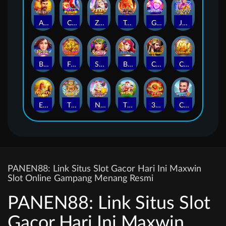
Arena Fighter
Crazy Pusher
Zeus
Trial of Phoenix
Gem Party
Jackpot Joker
Bangla Beauty
Fortune Tree
Samba
Bubble Beauty
Chin Shi Huang
Crazy Golden Bank
Egypt's Glow
Thor X
Neko Fortune
The Pig House
3 Coin Treasures
Cricket Sah 75
PANEN88: Link Situs Slot Gacor Hari Ini Maxwin
Slot Online Gampang Menang Resmi
PANEN88: Link Situs Slot
Gacor Hari Ini Maxwin