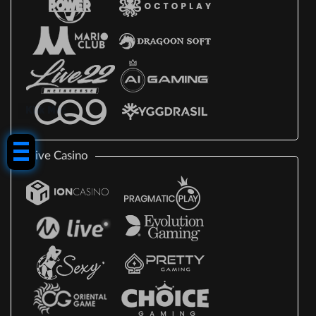
Klik Me!
Live Casino