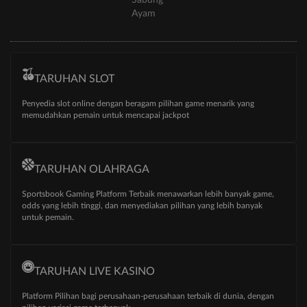
Sabung
Ayam
TARUHAN SLOT
Penyedia slot online dengan beragam pilihan game menarik yang
memudahkan pemain untuk mencapai jackpot
TARUHAN OLAHRAGA
Sportsbook Gaming Platform Terbaik menawarkan lebih banyak game,
odds yang lebih tinggi, dan menyediakan pilihan yang lebih banyak
untuk pemain.
TARUHAN LIVE KASINO
Platform Pilihan bagi perusahaan-perusahaan terbaik di dunia, dengan