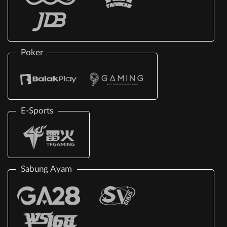
Poker
E-Sports
Sabung Ayam