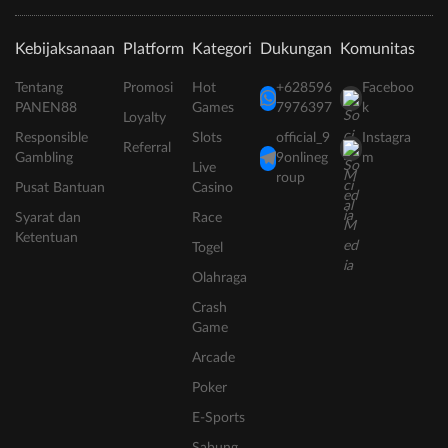
Kebijaksanaan
Platform
Kategori
Dukungan
Komunitas
Tentang
Promosi
Hot
+628596
Faceboo
PANEN88
Games
7976397
k
Loyalty
Responsible
Slots
official_9
Instagra
Referral
Gambling
9onlineg
m
Live
roup
Pusat Bantuan
Casino
Syarat dan
Race
Ketentuan
Togel
Olahraga
Crash
Game
Arcade
Poker
E-Sports