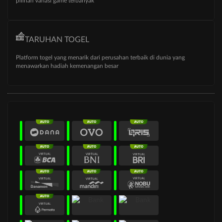
pilihan variasi game terbanyak
TARUHAN TOGEL
Platform togel yang menarik dari perusahan terbaik di dunia yang
menawarkan hadiah kemenangan besar