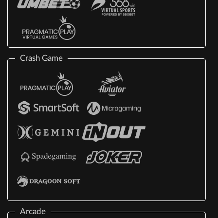
Crash Game
Arcade