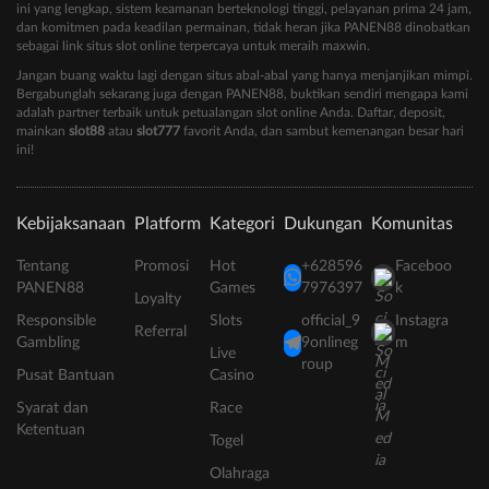
ini yang lengkap, sistem keamanan berteknologi tinggi, pelayanan prima 24 jam,
dan komitmen pada keadilan permainan, tidak heran jika PANEN88 dinobatkan
sebagai link situs slot online terpercaya untuk meraih maxwin.
Jangan buang waktu lagi dengan situs abal-abal yang hanya menjanjikan mimpi.
Bergabunglah sekarang juga dengan PANEN88, buktikan sendiri mengapa kami
adalah partner terbaik untuk petualangan slot online Anda. Daftar, deposit,
mainkan
slot88
atau
slot777
favorit Anda, dan sambut kemenangan besar hari
ini!
Kebijaksanaan
Platform
Kategori
Dukungan
Komunitas
Tentang
Promosi
Hot
+628596
Faceboo
PANEN88
Games
7976397
k
Loyalty
Responsible
Slots
official_9
Instagra
Referral
Gambling
9onlineg
m
Live
roup
Pusat Bantuan
Casino
Syarat dan
Race
Ketentuan
Togel
Olahraga