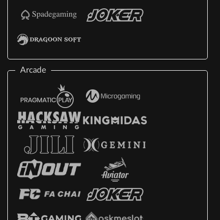
Arcade