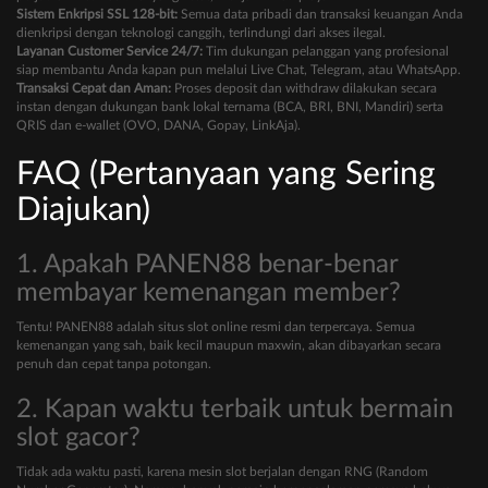
Sistem Enkripsi SSL 128-bit:
Semua data pribadi dan transaksi keuangan Anda
dienkripsi dengan teknologi canggih, terlindungi dari akses ilegal.
Layanan Customer Service 24/7:
Tim dukungan pelanggan yang profesional
siap membantu Anda kapan pun melalui Live Chat, Telegram, atau WhatsApp.
Transaksi Cepat dan Aman:
Proses deposit dan withdraw dilakukan secara
instan dengan dukungan bank lokal ternama (BCA, BRI, BNI, Mandiri) serta
QRIS dan e-wallet (OVO, DANA, Gopay, LinkAja).
FAQ (Pertanyaan yang Sering
Diajukan)
1. Apakah PANEN88 benar-benar
membayar kemenangan member?
Tentu! PANEN88 adalah situs slot online resmi dan terpercaya. Semua
kemenangan yang sah, baik kecil maupun maxwin, akan dibayarkan secara
penuh dan cepat tanpa potongan.
2. Kapan waktu terbaik untuk bermain
slot gacor?
Tidak ada waktu pasti, karena mesin slot berjalan dengan RNG (Random