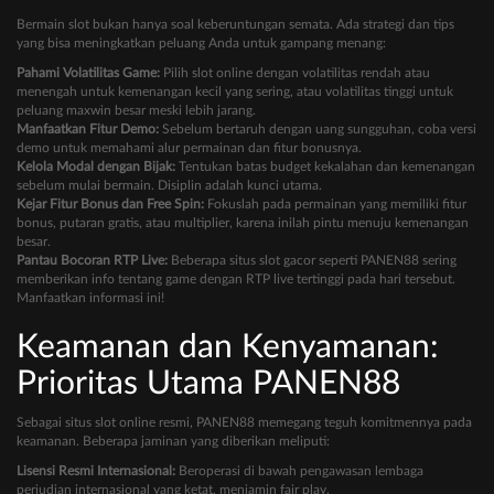
Bermain slot bukan hanya soal keberuntungan semata. Ada strategi dan tips
yang bisa meningkatkan peluang Anda untuk gampang menang:
Pahami Volatilitas Game:
Pilih slot online dengan volatilitas rendah atau
menengah untuk kemenangan kecil yang sering, atau volatilitas tinggi untuk
peluang maxwin besar meski lebih jarang.
Manfaatkan Fitur Demo:
Sebelum bertaruh dengan uang sungguhan, coba versi
demo untuk memahami alur permainan dan fitur bonusnya.
Kelola Modal dengan Bijak:
Tentukan batas budget kekalahan dan kemenangan
sebelum mulai bermain. Disiplin adalah kunci utama.
Kejar Fitur Bonus dan Free Spin:
Fokuslah pada permainan yang memiliki fitur
bonus, putaran gratis, atau multiplier, karena inilah pintu menuju kemenangan
besar.
Pantau Bocoran RTP Live:
Beberapa situs slot gacor seperti PANEN88 sering
memberikan info tentang game dengan RTP live tertinggi pada hari tersebut.
Manfaatkan informasi ini!
Keamanan dan Kenyamanan:
Prioritas Utama PANEN88
Sebagai situs slot online resmi, PANEN88 memegang teguh komitmennya pada
keamanan. Beberapa jaminan yang diberikan meliputi:
Lisensi Resmi Internasional:
Beroperasi di bawah pengawasan lembaga
perjudian internasional yang ketat, menjamin fair play.