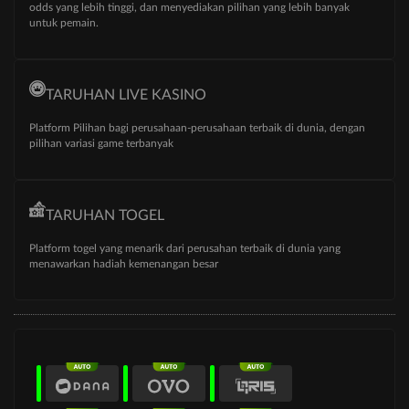
odds yang lebih tinggi, dan menyediakan pilihan yang lebih banyak
untuk pemain.
TARUHAN LIVE KASINO
Platform Pilihan bagi perusahaan-perusahaan terbaik di dunia, dengan
pilihan variasi game terbanyak
TARUHAN TOGEL
Platform togel yang menarik dari perusahan terbaik di dunia yang
menawarkan hadiah kemenangan besar