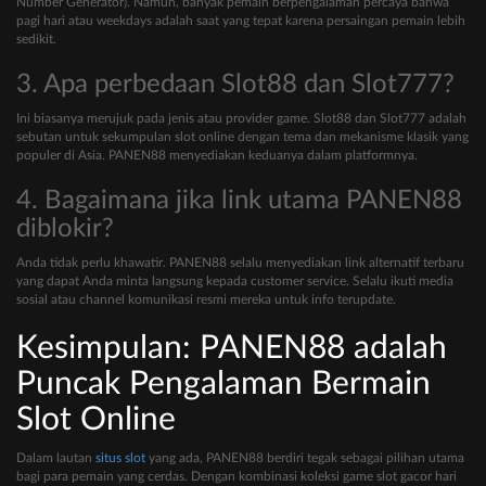
Number Generator). Namun, banyak pemain berpengalaman percaya bahwa
pagi hari atau weekdays adalah saat yang tepat karena persaingan pemain lebih
sedikit.
3. Apa perbedaan Slot88 dan Slot777?
Ini biasanya merujuk pada jenis atau provider game. Slot88 dan Slot777 adalah
sebutan untuk sekumpulan slot online dengan tema dan mekanisme klasik yang
populer di Asia. PANEN88 menyediakan keduanya dalam platformnya.
4. Bagaimana jika link utama PANEN88
diblokir?
Anda tidak perlu khawatir. PANEN88 selalu menyediakan link alternatif terbaru
yang dapat Anda minta langsung kepada customer service. Selalu ikuti media
sosial atau channel komunikasi resmi mereka untuk info terupdate.
Kesimpulan: PANEN88 adalah
Puncak Pengalaman Bermain
Slot Online
Dalam lautan
situs slot
yang ada, PANEN88 berdiri tegak sebagai pilihan utama
bagi para pemain yang cerdas. Dengan kombinasi koleksi game slot gacor hari