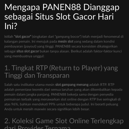
Mengapa PANEN88 Dianggap
sebagai Situs Slot Gacor Hari
Ini?
Istilah
"slot gacor"
(singkatan dari "gampang bocor") telah menjadi fenomenal di
kalangan pemain. Ini merujuk pada
mesin slot
yang sedang dalam kondisi
pembayaran (payout) yang tinggi. PANEN88 secara konsisten dikategorikan
sebagai
situs slot gacor
bukan tanpa alasan. Berikut adalah faktor-faktor kunci
yang membuatnya unggul:
1. Tingkat RTP (Return to Player) yang
Tinggi dan Transparan
Salah satu indikator utama mesin
slot gampang menang
adalah RTP. RTP
adalah persentase teoretis dari semua taruhan yang akan dikembalikan kepada
pemain dalam jangka panjang. PANEN88 bekerja sama dengan penyedia
permainan terbaik yang menawarkan slot online dengan RTP live seringkali di
atas 96%, bahkan mendekati 99% untuk beberapa judul. Ini berarti peluang
Anda untuk meraih maxwin secara signifikan lebih besar.
2. Koleksi Game Slot Online Terlengkap
dari Provider Ternama