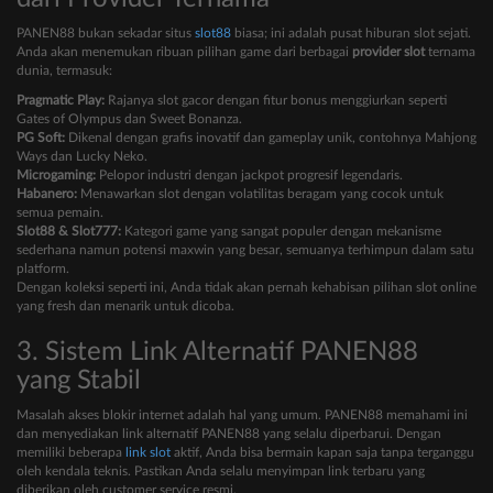
PANEN88 bukan sekadar situs
slot88
biasa; ini adalah pusat hiburan slot sejati.
Anda akan menemukan ribuan pilihan game dari berbagai
provider slot
ternama
dunia, termasuk:
Pragmatic Play:
Rajanya slot gacor dengan fitur bonus menggiurkan seperti
Gates of Olympus dan Sweet Bonanza.
PG Soft:
Dikenal dengan grafis inovatif dan gameplay unik, contohnya Mahjong
Ways dan Lucky Neko.
Microgaming:
Pelopor industri dengan jackpot progresif legendaris.
Habanero:
Menawarkan slot dengan volatilitas beragam yang cocok untuk
semua pemain.
Slot88 & Slot777:
Kategori game yang sangat populer dengan mekanisme
sederhana namun potensi maxwin yang besar, semuanya terhimpun dalam satu
platform.
Dengan koleksi seperti ini, Anda tidak akan pernah kehabisan pilihan slot online
yang fresh dan menarik untuk dicoba.
3. Sistem Link Alternatif PANEN88
yang Stabil
Masalah akses blokir internet adalah hal yang umum. PANEN88 memahami ini
dan menyediakan link alternatif PANEN88 yang selalu diperbarui. Dengan
memiliki beberapa
link slot
aktif, Anda bisa bermain kapan saja tanpa terganggu
oleh kendala teknis. Pastikan Anda selalu menyimpan link terbaru yang
diberikan oleh customer service resmi.