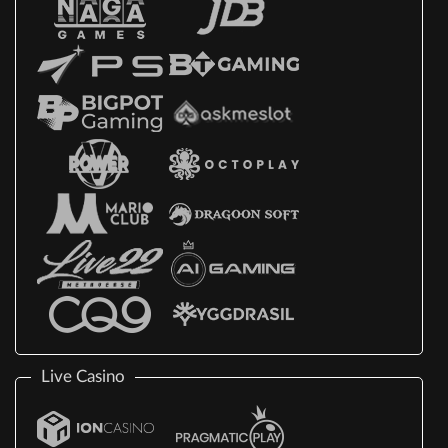
Live Casino