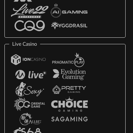
Live Casino