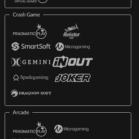
Crash Game
Arcade