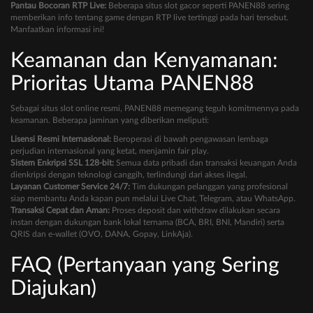
Pantau Bocoran RTP Live:
Beberapa situs slot gacor seperti PANEN88 sering
memberikan info tentang game dengan RTP live tertinggi pada hari tersebut.
Manfaatkan informasi ini!
Keamanan dan Kenyamanan:
Prioritas Utama PANEN88
Sebagai situs slot online resmi, PANEN88 memegang teguh komitmennya pada
keamanan. Beberapa jaminan yang diberikan meliputi:
Lisensi Resmi Internasional:
Beroperasi di bawah pengawasan lembaga
perjudian internasional yang ketat, menjamin fair play.
Sistem Enkripsi SSL 128-bit:
Semua data pribadi dan transaksi keuangan Anda
dienkripsi dengan teknologi canggih, terlindungi dari akses ilegal.
Layanan Customer Service 24/7:
Tim dukungan pelanggan yang profesional
siap membantu Anda kapan pun melalui Live Chat, Telegram, atau WhatsApp.
Transaksi Cepat dan Aman:
Proses deposit dan withdraw dilakukan secara
instan dengan dukungan bank lokal ternama (BCA, BRI, BNI, Mandiri) serta
QRIS dan e-wallet (OVO, DANA, Gopay, LinkAja).
FAQ (Pertanyaan yang Sering
Diajukan)