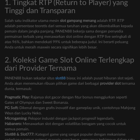
1. Tingkat RTP (Return to Player) yang
Tinggi dan Transparan
Salah satu indikator utama mesin
slot gampang menang
adalah RTP. RTP
adalah persentase teoretis dari semua taruhan yang akan dikembalikan kepada
pemain dalam jangka panjang. PANEN88 bekerja sama dengan penyedia
permainan terbaik yang menawarkan slot online dengan RTP live seringkali di
atas 96%, bahkan mendekati 99% untuk beberapa judul. Ini berarti peluang
Anda untuk meraih maxwin secara signifikan lebih besar.
2. Koleksi Game Slot Online Terlengkap
dari Provider Ternama
PANEN88 bukan sekadar situs
slot88
biasa; ini adalah pusat hiburan slot sejati.
Anda akan menemukan ribuan pilihan game dari berbagai
provider slot
ternama
dunia, termasuk:
Pragmatic Play:
Rajanya slot gacor dengan fitur bonus menggiurkan seperti
Gates of Olympus dan Sweet Bonanza.
PG Soft:
Dikenal dengan grafis inovatif dan gameplay unik, contohnya Mahjong
Ways dan Lucky Neko.
Microgaming:
Pelopor industri dengan jackpot progresif legendaris.
Habanero:
Menawarkan slot dengan volatilitas beragam yang cocok untuk
semua pemain.
Slot88 & Slot777:
Kategori game yang sangat populer dengan mekanisme
sederhana namun potensi maxwin yang besar, semuanya terhimpun dalam satu