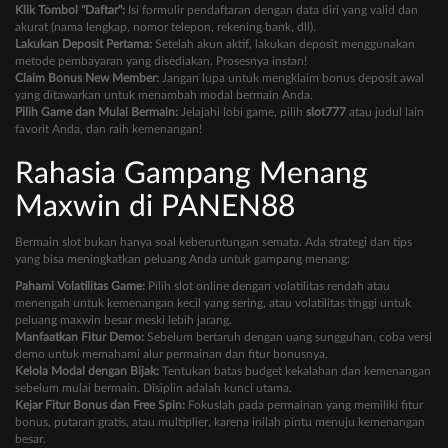
Klik Tombol "Daftar":
Isi formulir pendaftaran dengan data diri yang valid dan
akurat (nama lengkap, nomor telepon, rekening bank, dll).
Lakukan Deposit Pertama:
Setelah akun aktif, lakukan deposit menggunakan
metode pembayaran yang disediakan. Prosesnya instan!
Claim Bonus New Member:
Jangan lupa untuk mengklaim bonus deposit awal
yang ditawarkan untuk menambah modal bermain Anda.
Pilih Game dan Mulai Bermain:
Jelajahi lobi game, pilih
slot777
atau judul lain
favorit Anda, dan raih kemenangan!
Rahasia Gampang Menang
Maxwin di PANEN88
Bermain slot bukan hanya soal keberuntungan semata. Ada strategi dan tips
yang bisa meningkatkan peluang Anda untuk gampang menang:
Pahami Volatilitas Game:
Pilih slot online dengan volatilitas rendah atau
menengah untuk kemenangan kecil yang sering, atau volatilitas tinggi untuk
peluang maxwin besar meski lebih jarang.
Manfaatkan Fitur Demo:
Sebelum bertaruh dengan uang sungguhan, coba versi
demo untuk memahami alur permainan dan fitur bonusnya.
Kelola Modal dengan Bijak:
Tentukan batas budget kekalahan dan kemenangan
sebelum mulai bermain. Disiplin adalah kunci utama.
Kejar Fitur Bonus dan Free Spin:
Fokuslah pada permainan yang memiliki fitur
bonus, putaran gratis, atau multiplier, karena inilah pintu menuju kemenangan
besar.