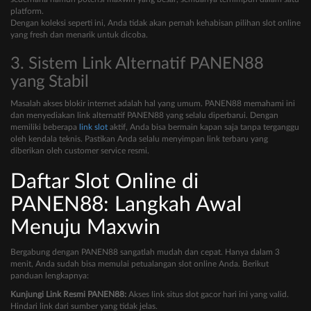
platform.
Dengan koleksi seperti ini, Anda tidak akan pernah kehabisan pilihan slot online
yang fresh dan menarik untuk dicoba.
3. Sistem Link Alternatif PANEN88
yang Stabil
Masalah akses blokir internet adalah hal yang umum. PANEN88 memahami ini
dan menyediakan link alternatif PANEN88 yang selalu diperbarui. Dengan
memiliki beberapa
link slot
aktif, Anda bisa bermain kapan saja tanpa terganggu
oleh kendala teknis. Pastikan Anda selalu menyimpan link terbaru yang
diberikan oleh customer service resmi.
Daftar Slot Online di
PANEN88: Langkah Awal
Menuju Maxwin
Bergabung dengan PANEN88 sangatlah mudah dan cepat. Hanya dalam 3
menit, Anda sudah bisa memulai petualangan slot online Anda. Berikut
panduan lengkapnya:
Kunjungi Link Resmi PANEN88:
Akses link situs slot gacor hari ini yang valid.
Hindari link dari sumber yang tidak jelas.