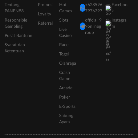
Tentang
Promosi
Hot
+628596
Faceboo
PANEN88
Games
7976397
k
Loyalty
Responsible
Slots
official_9
Instagra
Referral
Gambling
9onlineg
m
Live
roup
Pusat Bantuan
Casino
Syarat dan
Race
Ketentuan
Togel
Olahraga
Crash
Game
Arcade
Poker
E-Sports
Sabung
Ayam