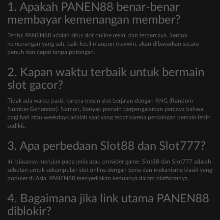
1. Apakah PANEN88 benar-benar
membayar kemenangan member?
Tentu! PANEN88 adalah situs slot online resmi dan terpercaya. Semua
kemenangan yang sah, baik kecil maupun maxwin, akan dibayarkan secara
penuh dan cepat tanpa potongan.
2. Kapan waktu terbaik untuk bermain
slot gacor?
Tidak ada waktu pasti, karena mesin slot berjalan dengan RNG (Random
Number Generator). Namun, banyak pemain berpengalaman percaya bahwa
pagi hari atau weekdays adalah saat yang tepat karena persaingan pemain lebih
sedikit.
3. Apa perbedaan Slot88 dan Slot777?
Ini biasanya merujuk pada jenis atau provider game. Slot88 dan Slot777 adalah
sebutan untuk sekumpulan slot online dengan tema dan mekanisme klasik yang
populer di Asia. PANEN88 menyediakan keduanya dalam platformnya.
4. Bagaimana jika link utama PANEN88
diblokir?