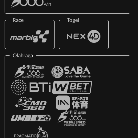
Race
Togel
Olahraga