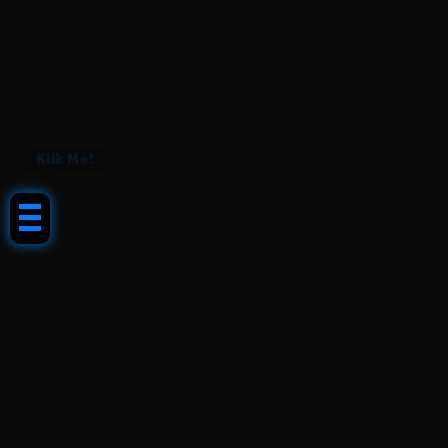
Klik Me!