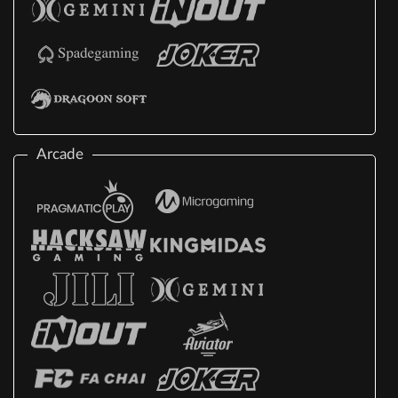
Arcade