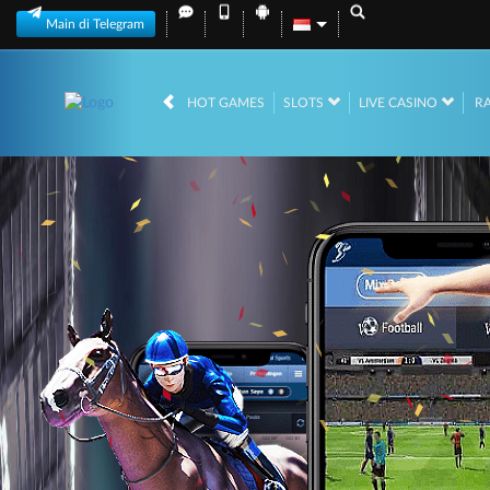
Main di Telegram
HOT GAMES
SLOTS
LIVE CASINO
R