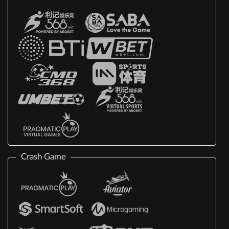
Crash Game