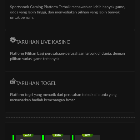
Sportsbook Gaming Platform Terbaik menawarkan lebih banyak game,
odds yang lebih tinggi, dan menyediakan pilihan yang lebih banyak
untuk pemain.
TARUHAN LIVE KASINO
Platform Pilihan bagi perusahaan-perusahaan terbaik di dunia, dengan
pilihan variasi game terbanyak
TARUHAN TOGEL
Platform togel yang menarik dari perusahan terbaik di dunia yang
menawarkan hadiah kemenangan besar