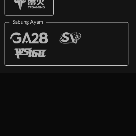
Sabung Ayam