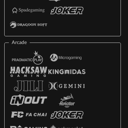
Arcade