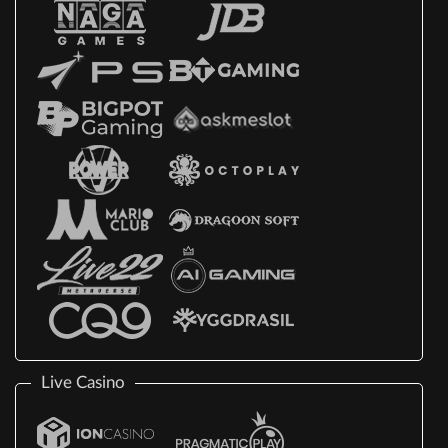
Live Casino