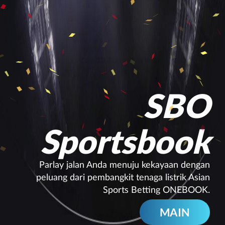
SBO
Sportsbook
Parlay jalan Anda menuju kekayaan dengan
peluang dari pembangkit tenaga listrik Asian
Sports Betting ONEBOOK.
MAIN