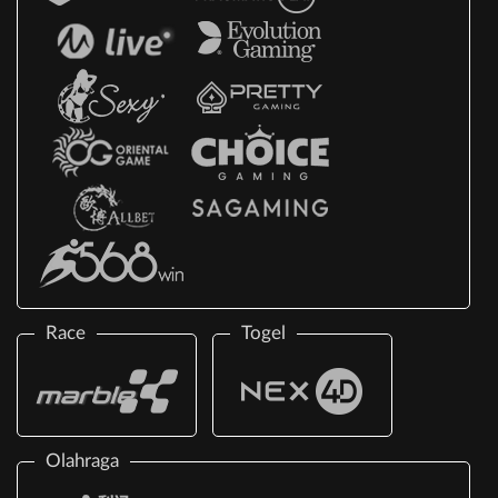
Race
Togel
Olahraga