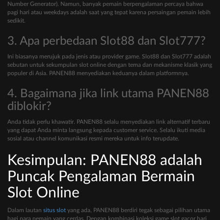
Number Generator). Namun, banyak pemain berpengalaman percaya bahwa
pagi hari atau weekdays adalah saat yang tepat karena persaingan pemain lebih
sedikit.
3. Apa perbedaan Slot88 dan Slot777?
Ini biasanya merujuk pada jenis atau provider game. Slot88 dan Slot777 adalah
sebutan untuk sekumpulan slot online dengan tema dan mekanisme klasik yang
populer di Asia. PANEN88 menyediakan keduanya dalam platformnya.
4. Bagaimana jika link utama PANEN88
diblokir?
Anda tidak perlu khawatir. PANEN88 selalu menyediakan link alternatif terbaru
yang dapat Anda minta langsung kepada customer service. Selalu ikuti media
sosial atau channel komunikasi resmi mereka untuk info terupdate.
Kesimpulan: PANEN88 adalah
Puncak Pengalaman Bermain
Slot Online
Dalam lautan
situs slot
yang ada, PANEN88 berdiri tegak sebagai pilihan utama
bagi para pemain yang cerdas. Dengan kombinasi koleksi game slot gacor hari