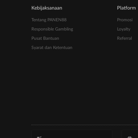
Kebijaksanaan
Platform
Tentang PANEN88
Promosi
Responsible Gambling
Loyalty
Pusat Bantuan
Referral
Syarat dan Ketentuan