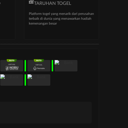
O
TARUHAN TOGEL
Platform togel yang menarik dari perusahan
terbaik di dunia yang menawarkan hadiah
kemenangan besar