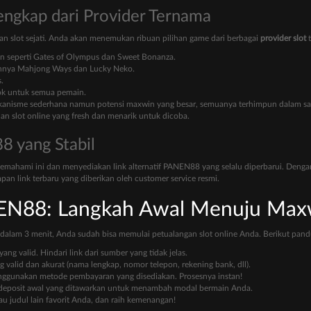
lengkap dari Provider Ternama
ran slot sejati. Anda akan menemukan ribuan pilihan game dari berbagai
provider slot
t
an seperti Gates of Olympus dan Sweet Bonanza.
tohnya Mahjong Ways dan Lucky Neko.
.
ok untuk semua pemain.
kanisme sederhana namun potensi maxwin yang besar, semuanya terhimpun dalam sat
han slot online yang fresh dan menarik untuk dicoba.
8 yang Stabil
emahami ini dan menyediakan link alternatif PANEN88 yang selalu diperbarui. Deng
pan link terbaru yang diberikan oleh customer service resmi.
ANEN88: Langkah Awal Menuju Max
lam 3 menit, Anda sudah bisa memulai petualangan slot online Anda. Berikut pand
 yang valid. Hindari link dari sumber yang tidak jelas.
g valid dan akurat (nama lengkap, nomor telepon, rekening bank, dll).
enggunakan metode pembayaran yang disediakan. Prosesnya instan!
deposit awal yang ditawarkan untuk menambah modal bermain Anda.
au judul lain favorit Anda, dan raih kemenangan!