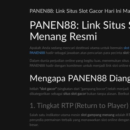
PANEN88: Link Situs Slot Gacor Hari Ini 
PANEN88: Link Situs 
Menang Resmi
Apakah Anda sedang mencari destinasi utama untuk bermain
slot
PANEN88
hadir sebagai jawaban atas pencarian para pecinta
slot
Dalam dunia perjudian online yang begitu luas, menemukan situs
PANEN88 hadir dengan komitmen untuk menjadi link slot online
Mengapa PANEN88 Dianggap
Istilah
"slot gacor"
(singkatan dari "gampang bocor") telah menjadi
dikategorikan sebagai
situs slot gacor
bukan tanpa alasan. Berikut
1. Tingkat RTP (Return to Player)
Salah satu indikator utama mesin
slot gampang menang
adalah RT
penyedia permainan terbaik yang menawarkan slot online dengan R
besar.