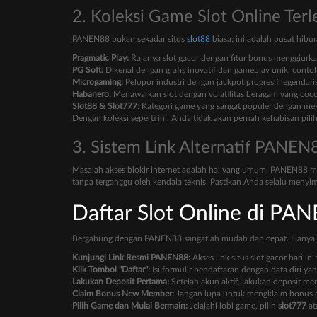
2. Koleksi Game Slot Online Ter
PANEN88 bukan sekadar situs
slot88
biasa; ini adalah pusat hibu
Pragmatic Play:
Rajanya slot gacor dengan fitur bonus menggiurk
PG Soft:
Dikenal dengan grafis inovatif dan gameplay unik, con
Microgaming:
Pelopor industri dengan jackpot progresif legendaris
Habanero:
Menawarkan slot dengan volatilitas beragam yang coc
Slot88 & Slot777:
Kategori game yang sangat populer dengan me
Dengan koleksi seperti ini, Anda tidak akan pernah kehabisan pili
3. Sistem Link Alternatif PANEN8
Masalah akses blokir internet adalah hal yang umum. PANEN88 m
tanpa terganggu oleh kendala teknis. Pastikan Anda selalu menyim
Daftar Slot Online di P
Bergabung dengan PANEN88 sangatlah mudah dan cepat. Hanya da
Kunjungi Link Resmi PANEN88:
Akses link situs slot gacor hari ini
Klik Tombol "Daftar":
Isi formulir pendaftaran dengan data diri yan
Lakukan Deposit Pertama:
Setelah akun aktif, lakukan deposit m
Claim Bonus New Member:
Jangan lupa untuk mengklaim bonus 
Pilih Game dan Mulai Bermain:
Jelajahi lobi game, pilih
slot777
at