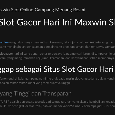
Maxwin Slot Online Gampang Menang Resmi
Slot Gacor Hari Ini Maxwin 
 online
yang tidak hanya menjanjikan keseruan, tetapi juga peluang
maxwin
yang nyata
yang menginginkan pengalaman bermain yang premium, aman, dan tentunya,
gampan
slot gacor hari ini
yang benar-benar terpercaya ibarat mencari jarum di tumpukan jerami
 resmi yang mengutamakan kejujuran, keamanan, dan kenyamanan setiap membernya.
 sebagai Situs Slot Gacor Hari 
 fenomenal di kalangan pemain. Ini merujuk pada
mesin slot
yang sedang dalam kondis
 adalah faktor-faktor kunci yang membuatnya unggul:
 yang Tinggi dan Transparan
P. RTP adalah persentase teoretis dari semua taruhan yang akan dikembalikan kepa
TP live seringkali di atas 96%, bahkan mendekati 99% untuk beberapa judul. Ini bera