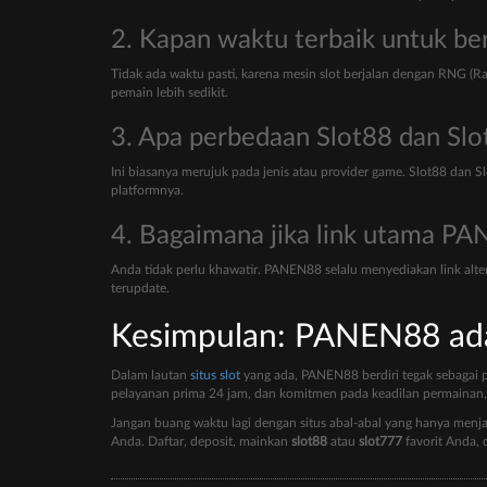
2. Kapan waktu terbaik untuk be
Tidak ada waktu pasti, karena mesin slot berjalan dengan RNG 
pemain lebih sedikit.
3. Apa perbedaan Slot88 dan Sl
Ini biasanya merujuk pada jenis atau provider game. Slot88 dan
platformnya.
4. Bagaimana jika link utama PA
Anda tidak perlu khawatir. PANEN88 selalu menyediakan link alter
terupdate.
Kesimpulan: PANEN88 ada
Dalam lautan
situs slot
yang ada, PANEN88 berdiri tegak sebagai pi
pelayanan prima 24 jam, dan komitmen pada keadilan permainan, t
Jangan buang waktu lagi dengan situs abal-abal yang hanya menj
Anda. Daftar, deposit, mainkan
slot88
atau
slot777
favorit Anda, 