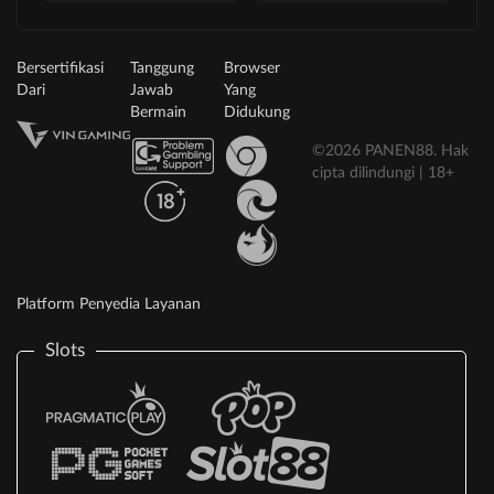
Bersertifikasi
Tanggung
Browser
Dari
Jawab
Yang
Bermain
Didukung
©2026 PANEN88. Hak
cipta dilindungi | 18+
Platform Penyedia Layanan
Slots