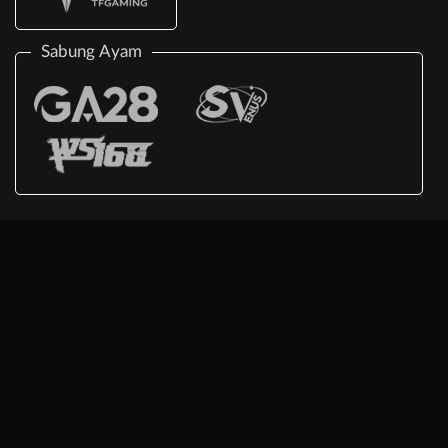
Sabung Ayam