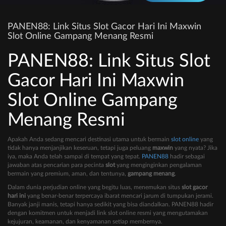
PANEN88: Link Situs Slot Gacor Hari Ini Maxwin
Slot Online Gampang Menang Resmi
PANEN88: Link Situs Slot
Gacor Hari Ini Maxwin
Slot Online Gampang
Menang Resmi
Apakah Anda sedang mencari destinasi utama untuk bermain
slot online
yang
tidak hanya menjanjikan keseruan, tetapi juga peluang
maxwin
yang nyata? Jika
iya, maka Anda telah sampai di tempat yang tepat.
PANEN88
hadir sebagai
jawaban atas pencarian para pecinta
slot
yang menginginkan pengalaman
bermain yang premium, aman, dan tentunya,
gampang menang
.
Dalam dunia perjudian online yang begitu luas, menemukan situs
slot gacor
hari ini
yang benar-benar terpercaya ibarat mencari jarum di tumpukan jerami.
Banyak janji manis, tetapi hanya sedikit yang bisa diandalkan. PANEN88 hadir
dengan komitmen untuk menjadi link slot online resmi yang mengutamakan
kejujuran, keamanan, dan kenyamanan setiap membernya.