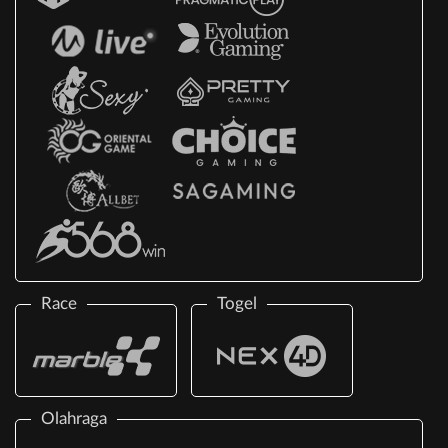
Race
Togel
Olahraga