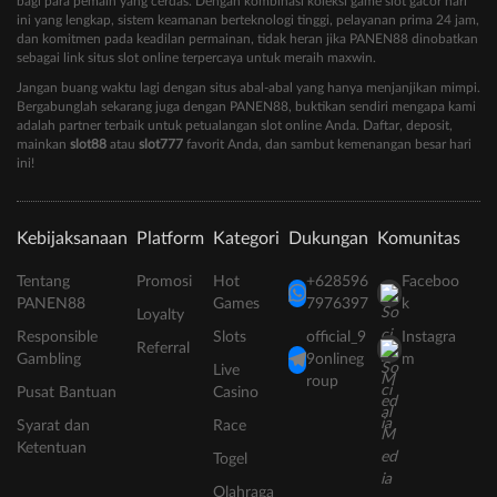
bagi para pemain yang cerdas. Dengan kombinasi koleksi game slot gacor hari
ini yang lengkap, sistem keamanan berteknologi tinggi, pelayanan prima 24 jam,
dan komitmen pada keadilan permainan, tidak heran jika PANEN88 dinobatkan
sebagai link situs slot online terpercaya untuk meraih maxwin.
Jangan buang waktu lagi dengan situs abal-abal yang hanya menjanjikan mimpi.
Bergabunglah sekarang juga dengan PANEN88, buktikan sendiri mengapa kami
adalah partner terbaik untuk petualangan slot online Anda. Daftar, deposit,
mainkan
slot88
atau
slot777
favorit Anda, dan sambut kemenangan besar hari
ini!
Kebijaksanaan
Platform
Kategori
Dukungan
Komunitas
Tentang
Promosi
Hot
+628596
Faceboo
PANEN88
Games
7976397
k
Loyalty
Responsible
Slots
official_9
Instagra
Referral
Gambling
9onlineg
m
Live
roup
Pusat Bantuan
Casino
Syarat dan
Race
Ketentuan
Togel
Olahraga