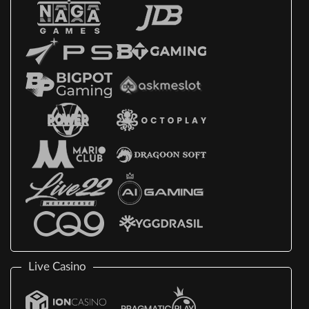
Live Casino