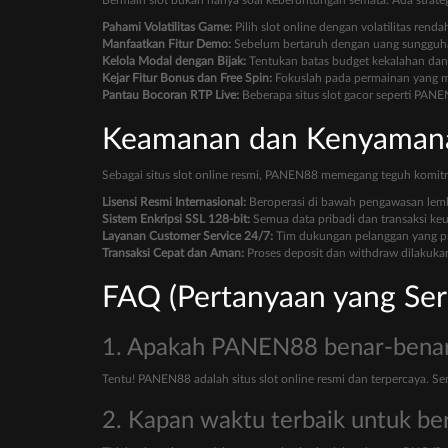
Bermain slot bukan hanya soal keberuntungan semata. Ada strat
Pahami Volatilitas Game:
Pilih slot online dengan volatilitas rend
Manfaatkan Fitur Demo:
Sebelum bertaruh dengan uang sungguha
Kelola Modal dengan Bijak:
Tentukan batas budget kekalahan dan
Kejar Fitur Bonus dan Free Spin:
Fokuslah pada permainan yang mem
Pantau Bocoran RTP Live:
Beberapa situs slot gacor seperti PANE
Keamanan dan Kenyamana
Sebagai situs slot online resmi, PANEN88 memegang teguh komit
Lisensi Resmi Internasional:
Beroperasi di bawah pengawasan lembag
Sistem Enkripsi SSL 128-bit:
Semua data pribadi dan transaksi keua
Layanan Customer Service 24/7:
Tim dukungan pelanggan yang pr
Transaksi Cepat dan Aman:
Proses deposit dan withdraw dilakukan
FAQ (Pertanyaan yang Ser
1. Apakah PANEN88 benar-ben
Tentu! PANEN88 adalah situs slot online resmi dan terpercaya. 
2. Kapan waktu terbaik untuk be