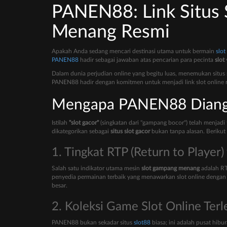
PANEN88: Link Situs 
Menang Resmi
Apakah Anda sedang mencari destinasi utama untuk bermain
slot
PANEN88
hadir sebagai jawaban atas pencarian para pecinta
slot
Dalam dunia perjudian online yang begitu luas, menemukan situs
PANEN88 hadir dengan komitmen untuk menjadi link slot online
Mengapa PANEN88 Dianggap
Istilah
"slot gacor"
(singkatan dari "gampang bocor") telah menjadi
dikategorikan sebagai
situs slot gacor
bukan tanpa alasan. Berikut
1. Tingkat RTP (Return to Player)
Salah satu indikator utama mesin
slot gampang menang
adalah RT
penyedia permainan terbaik yang menawarkan slot online dengan R
besar.
2. Koleksi Game Slot Online Ter
PANEN88 bukan sekadar situs
slot88
biasa; ini adalah pusat hibu