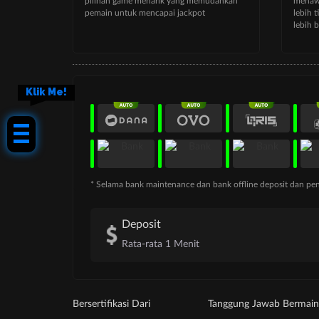
pilihan game menarik yang memudahkan
menawa
pemain untuk mencapai jackpot
lebih 
lebih 
Klik Me!
* Selama bank maintenance dan bank offline deposit dan pen
Deposit
Rata-rata 1 Menit
Bersertifikasi Dari
Tanggung Jawab Bermain