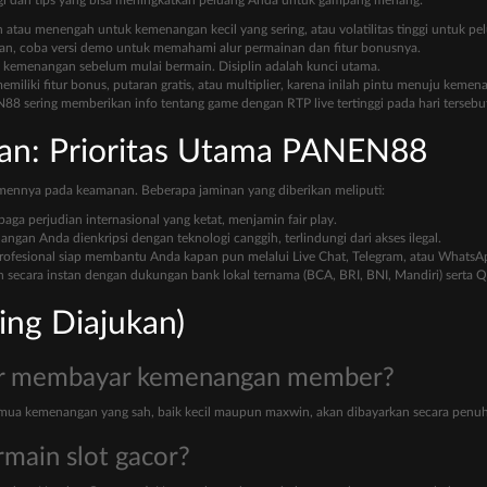
egi dan tips yang bisa meningkatkan peluang Anda untuk gampang menang:
ah atau menengah untuk kemenangan kecil yang sering, atau volatilitas tinggi untuk pe
n, coba versi demo untuk memahami alur permainan dan fitur bonusnya.
 kemenangan sebelum mulai bermain. Disiplin adalah kunci utama.
iliki fitur bonus, putaran gratis, atau multiplier, karena inilah pintu menuju kemen
N88 sering memberikan info tentang game dengan RTP live tertinggi pada hari tersebut
n: Prioritas Utama PANEN88
mennya pada keamanan. Beberapa jaminan yang diberikan meliputi:
a perjudian internasional yang ketat, menjamin fair play.
ngan Anda dienkripsi dengan teknologi canggih, terlindungi dari akses ilegal.
ofesional siap membantu Anda kapan pun melalui Live Chat, Telegram, atau WhatsA
 secara instan dengan dukungan bank lokal ternama (BCA, BRI, BNI, Mandiri) serta 
ing Diajukan)
ar membayar kemenangan member?
Semua kemenangan yang sah, baik kecil maupun maxwin, akan dibayarkan secara penu
rmain slot gacor?