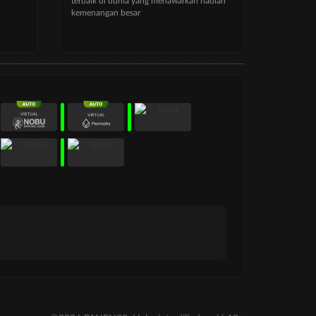
terbaik di dunia yang menawarkan hadiah
kemenangan besar