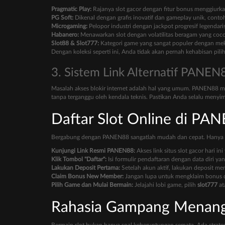
Pragmatic Play:
Rajanya slot gacor dengan fitur bonus menggiurk
PG Soft:
Dikenal dengan grafis inovatif dan gameplay unik, con
Microgaming:
Pelopor industri dengan jackpot progresif legendaris
Habanero:
Menawarkan slot dengan volatilitas beragam yang coc
Slot88 & Slot777:
Kategori game yang sangat populer dengan me
Dengan koleksi seperti ini, Anda tidak akan pernah kehabisan pili
3. Sistem Link Alternatif PANEN8
Masalah akses blokir internet adalah hal yang umum. PANEN88 m
tanpa terganggu oleh kendala teknis. Pastikan Anda selalu menyim
Daftar Slot Online di P
Bergabung dengan PANEN88 sangatlah mudah dan cepat. Hanya da
Kunjungi Link Resmi PANEN88:
Akses link situs slot gacor hari ini
Klik Tombol "Daftar":
Isi formulir pendaftaran dengan data diri yan
Lakukan Deposit Pertama:
Setelah akun aktif, lakukan deposit m
Claim Bonus New Member:
Jangan lupa untuk mengklaim bonus 
Pilih Game dan Mulai Bermain:
Jelajahi lobi game, pilih
slot777
at
Rahasia Gampang Menan