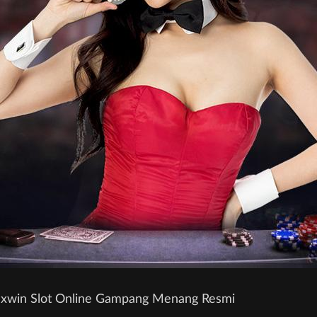
Maxwin Slot Online Gampang Menang Resmi