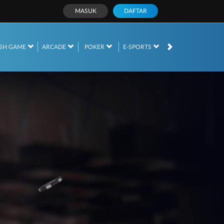
MASUK
DAFTAR
SH GAME
ARCADE
POKER
E-SPORTS
SABUNG AYAM