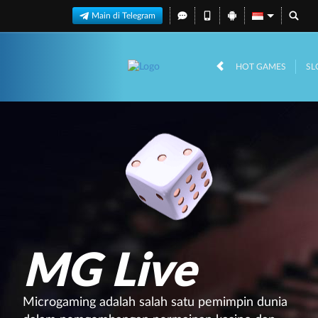
Main di Telegram
HOT GAMES
SL
MG Live
Microgaming adalah salah satu pemimpin dunia