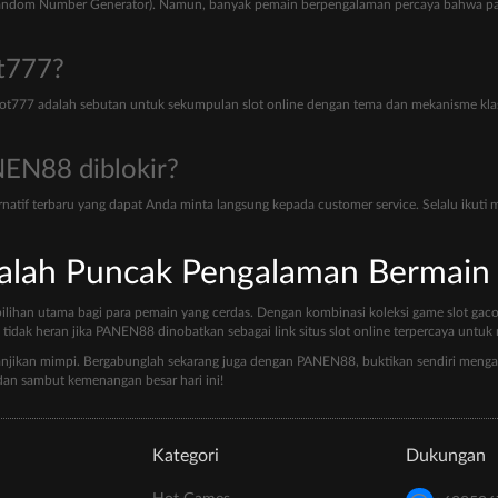
(Random Number Generator). Namun, banyak pemain berpengalaman percaya bahwa pagi
ot777?
 Slot777 adalah sebutan untuk sekumpulan slot online dengan tema dan mekanisme k
NEN88 diblokir?
natif terbaru yang dapat Anda minta langsung kepada customer service. Selalu ikuti 
lah Puncak Pengalaman Bermain 
lihan utama bagi para pemain yang cerdas. Dengan kombinasi koleksi game slot gacor 
idak heran jika PANEN88 dinobatkan sebagai link situs slot online terpercaya untuk
anjikan mimpi. Bergabunglah sekarang juga dengan PANEN88, buktikan sendiri mengapa
dan sambut kemenangan besar hari ini!
Kategori
Dukungan