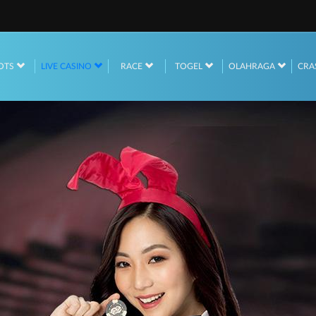
OTS
LIVE CASINO
RACE
TOGEL
OLAHRAGA
CRA