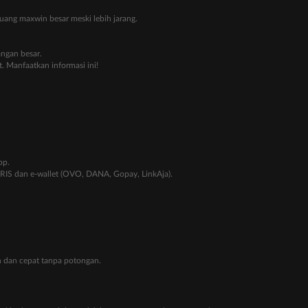
luang maxwin besar meski lebih jarang.
angan besar.
. Manfaatkan informasi ini!
pp.
QRIS dan e-wallet (OVO, DANA, Gopay, LinkAja).
h dan cepat tanpa potongan.