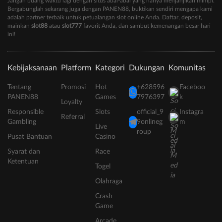
Jangan buang waktu lagi dengan situs abal-abal yang hanya menjanjikan mimpi.
Bergabunglah sekarang juga dengan PANEN88, buktikan sendiri mengapa kami
adalah partner terbaik untuk petualangan slot online Anda. Daftar, deposit,
mainkan
slot88
atau
slot777
favorit Anda, dan sambut kemenangan besar hari
ini!
Kebijaksanaan
Platform
Kategori
Dukungan
Komunitas
Tentang
Promosi
Hot
+628596
Faceboo
PANEN88
Games
7976397
k
Loyalty
Responsible
Slots
official_9
Instagra
Referral
Gambling
9onlineg
m
Live
roup
Pusat Bantuan
Casino
Syarat dan
Race
Ketentuan
Togel
Olahraga
Crash
Game
Arcade