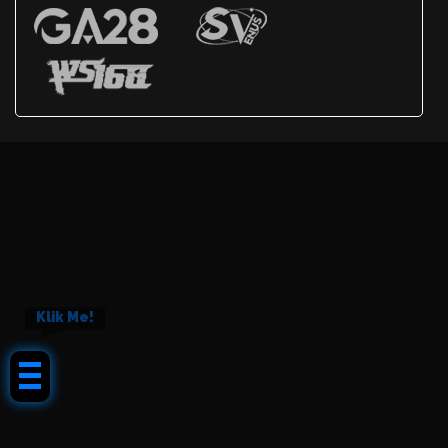
Klik Me!