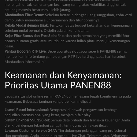
menengah untuk kemenangan kecil yang sering, atau volatilitas tinggi untuk
peluang maxwin besar meski lebih jarang.
Manfaatkan Fitur Demo:
Sebelum bertaruh dengan uang sungguhan, coba versi
demo untuk memahami alur permainan dan fitur bonusnya.
Kelola Modal dengan Bijak:
Tentukan batas budget kekalahan dan kemenangan
sebelum mulai bermain. Disiplin adalah kunci utama.
Kejar Fitur Bonus dan Free Spin:
Fokuslah pada permainan yang memiliki fitur
bonus, putaran gratis, atau multiplier, karena inilah pintu menuju kemenangan
besar.
Pantau Bocoran RTP Live:
Beberapa situs slot gacor seperti PANEN88 sering
memberikan info tentang game dengan RTP live tertinggi pada hari tersebut.
Manfaatkan informasi ini!
Keamanan dan Kenyamanan:
Prioritas Utama PANEN88
Sebagai situs slot online resmi, PANEN88 memegang teguh komitmennya pada
keamanan. Beberapa jaminan yang diberikan meliputi:
Lisensi Resmi Internasional:
Beroperasi di bawah pengawasan lembaga
perjudian internasional yang ketat, menjamin fair play.
Sistem Enkripsi SSL 128-bit:
Semua data pribadi dan transaksi keuangan Anda
dienkripsi dengan teknologi canggih, terlindungi dari akses ilegal.
Layanan Customer Service 24/7:
Tim dukungan pelanggan yang profesional
siap membantu Anda kapan pun melalui Live Chat, Telegram, atau WhatsApp.