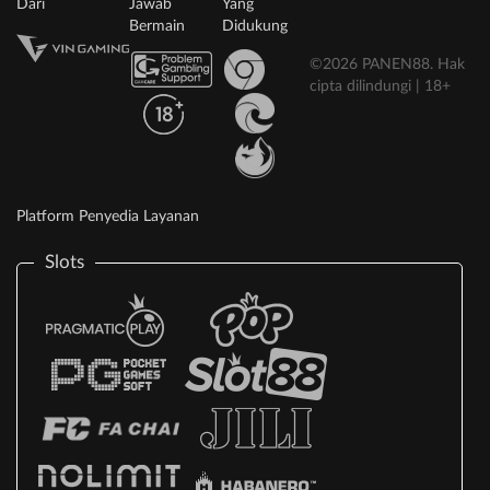
Dari
Jawab
Yang
Bermain
Didukung
©2026 PANEN88. Hak
cipta dilindungi | 18+
Platform Penyedia Layanan
Slots