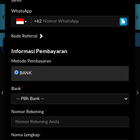
sandi
WhatsApp
+62
HOT GAMES
SLOTS
LIVE CASINO
RACE
TOGEL
OL
Klik Me!
Kode Referral
Game Populer
Informasi Pembayaran
Metode Pembayaran
BANK
GATES OF OLYMPUS POP
BANG GACOR 1000
GOYANG GAIB
Bank
Nomor Rekening
MAHJONG WINS 3 – BLACK SCATTER
SWEET BONANZA 2500
POKER WIN
Nama Lengkap
Beranda
Promosi
Masuk
Hub. Kami
Akun Saya