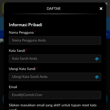
×
PANEN88 Aplikasi Mobile
×
DAFTAR
UNDUH
Jangan tampilkan lagi hari ini
Informasi Pribadi
Masuk
Daftar
Nama Pengguna
P Virtual Sports pada 30-Jun-2026 dari 15.00.00 sampai 30-Sep-2026 15.00.00. Sela
Kata Sandi
Ulangi Kata Sandi
JACKPOT
PLAY
Email
IDR
12,686,559,816
Silakan masukkan email yang aktif untuk tujuan reset kata